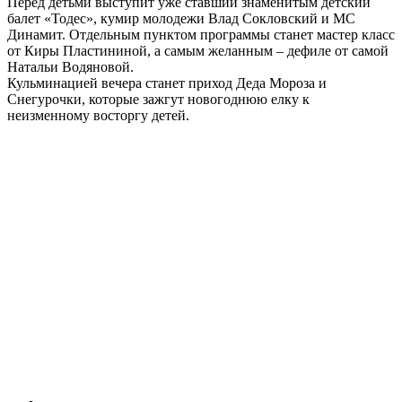
Перед детьми выступит уже ставший знаменитым детский
балет «Тодес», кумир молодежи Влад Сокловский и МС
Динамит. Отдельным пунктом программы станет мастер класс
от Киры Пластининой, а самым желанным – дефиле от самой
Натальи Водяновой.
Кульминацией вечера станет приход Деда Мороза и
Снегурочки, которые зажгут новогоднюю елку к
неизменному восторгу детей.