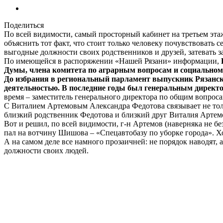
Поделиться
По всей видимости, самый просторный кабинет на третьем этаж
объяснить тот факт, что стоит только человеку почувствовать 
выгодные должности своих родственников и друзей, затевать 
По имеющейся в распоряжении «Нашей Рязани» информации,
Думы, члена комитета по аграрным вопросам и социальном
До избрания в региональный парламент выпускник Рязанск
деятельностью. В последние годы был генеральным директ
время – заместитель генерального директора по общим вопрос
С Виталием Артемовым Александра Федотова связывает не толь
близкий родственник Федотова и близкий друг Виталия Артем
Вот и решил, по всей видимости, г-н Артемов (наверняка не б
пал на вотчину Шишова – «Спецавтобазу по уборке города». Хо
А на самом деле все намного прозаичней: не порядок наводят, 
должности своих людей.