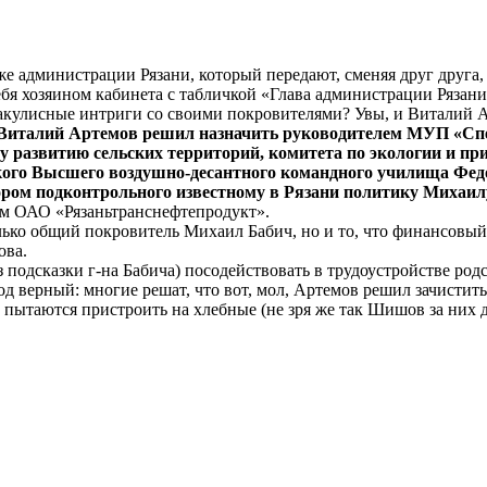
е администрации Рязани, который передают, сменяя друг друга, 
себя хозяином кабинета с табличкой «Глава администрации Рязани
закулисные интриги со своими покровителями? Увы, и Виталий 
Виталий Артемов решил назначить руководителем МУП «Спец
у развитию сельских территорий, комитета по экологии и п
ого Высшего воздушно-десантного командного училища Федо
ором подконтрольного известному в Рязани политику Михаи
ам ОАО «Рязаньтранснефтепродукт».
ко общий покровитель Михаил Бабич, но и то, что финансовый 
ова.
ез подсказки г-на Бабича) посодействовать в трудоустройстве 
д верный: многие решат, что вот, мол, Артемов решил зачистит
а пытаются пристроить на хлебные (не зря же так Шишов за них 