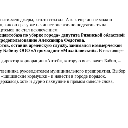
сити-менеджеры, кто-то сглазил. А как еще иначе можно
», как он сразу же начинает энергично подтягивать на
Артемов не стал исключением.
автобаза по уборке города» депутата Рязанской областной
риродопользованию Александра Федотова.
тов, оставив армейскую службу, занимался коммерческой
лу Бабичу ООО «Агрохолдинг «Михайловский».
В настоящее
директор корпорации «Антей», которую воглавляет Бабич, –
родственника руководителем муниципального предприятия. Выбор
ь «шишовские кормушки» и навести в городе порядок.
держался), хоть и дурно пахнущие в прямом смысле слова,