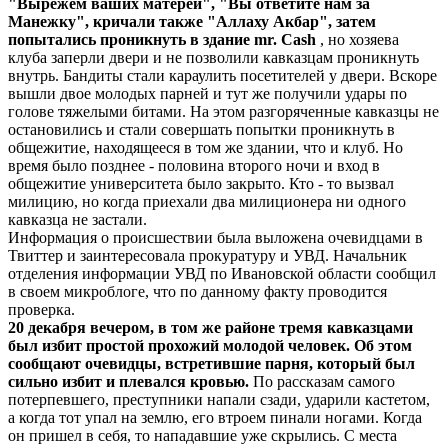
"Вырежем ваших матерей", "Вы ответите нам за
Манежку", кричали также "Аллаху Акбар", затем
попытались проникнуть в здание mr. Cash
, но хозяева
клуба заперли двери и не позволили кавказцам проникнуть
внутрь. Бандиты стали караулить посетителей у двери. Вскоре
вышли двое молодых парней и тут же получили удары по
голове тяжелыми битами. На этом разгоряченные кавказцы не
остановились и стали совершать попытки проникнуть в
общежитие, находящееся в том же здании, что и клуб. Но
время было позднее - половина второго ночи и вход в
общежитие университета было закрыто. Кто - то вызвал
милицию, но когда приехали два милиционера ни одного
кавказца не застали.
Информация о происшествии была выложена очевидцами в
Твиттер и заинтересовала прокуратуру и УВД. Начальник
отделения информации УВД по Ивановской области сообщил
в своем микроблоге, что по данному факту проводится
проверка.
20 декабря вечером, в том же районе тремя кавказцами
был избит простой прохожий молодой человек. Об этом
сообщают очевидцы, встретившие парня, который был
сильно избит и плевался кровью.
По рассказам самого
потерпевшего, преступники напали сзади, ударили кастетом,
а когда тот упал на землю, его втроем пинали ногами. Когда
он пришел в себя, то нападавшие уже скрылись. С места