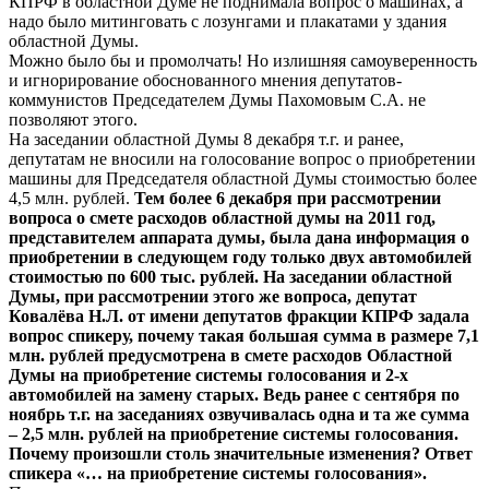
КПРФ в областной Думе не поднимала вопрос о машинах, а
надо было митинговать с лозунгами и плакатами у здания
областной Думы.
Можно было бы и промолчать! Но излишняя самоуверенность
и игнорирование обоснованного мнения депутатов-
коммунистов Председателем Думы Пахомовым С.А. не
позволяют этого.
На заседании областной Думы 8 декабря т.г. и ранее,
депутатам не вносили на голосование вопрос о приобретении
машины для Председателя областной Думы стоимостью более
4,5 млн. рублей.
Тем более 6 декабря при рассмотрении
вопроса о смете расходов областной думы на 2011 год,
представителем аппарата думы, была дана информация о
приобретении в следующем году только двух автомобилей
стоимостью по 600 тыс. рублей. На заседании областной
Думы, при рассмотрении этого же вопроса, депутат
Ковалёва Н.Л. от имени депутатов фракции КПРФ задала
вопрос спикеру, почему такая большая сумма в размере 7,1
млн. рублей предусмотрена в смете расходов Областной
Думы на приобретение системы голосования и 2-х
автомобилей на замену старых. Ведь ранее с сентября по
ноябрь т.г. на заседаниях озвучивалась одна и та же сумма
– 2,5 млн. рублей на приобретение системы голосования.
Почему произошли столь значительные изменения? Ответ
спикера «… на приобретение системы голосования».