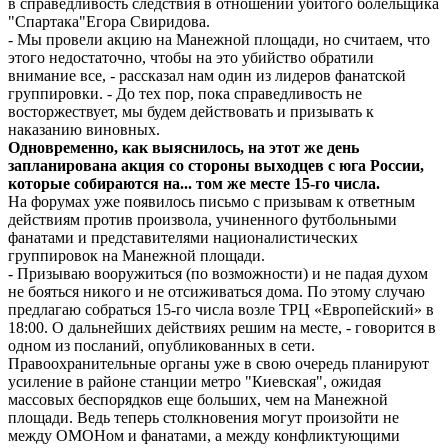
в справедливость следствия в отношении убитого болельщика
"Спартака"Егора Свиридова.
- Мы провели акцию на Манежной площади, но считаем, что
этого недостаточно, чтобы на это убийство обратили
внимание все, - рассказал нам один из лидеров фанатской
группировки. - До тех пор, пока справедливость не
восторжествует, мы будем действовать и призывать к
наказанию виновных.
Одновременно, как выяснилось, на этот же день
запланирована акция со стороны выходцев с юга России,
которые собираются на... том же месте 15-го числа.
На форумах уже появилось письмо с призывам к ответным
действиям против произвола, учиненного футбольными
фанатами и представителями националистических
группировок на Манежной площади.
- Призываю вооружиться (по возможности) и не падая духом
не бояться никого и не отсиживаться дома. По этому случаю
предлагаю собраться 15-го числа возле ТРЦ «Европейский» в
18:00. О дальнейших действиях решим на месте, - говорится в
одном из посланий, опубликованных в сети.
Правоохранительные органы уже в свою очередь планируют
усиление в районе станции метро "Киевская", ожидая
массовых беспорядков еще больших, чем на Манежной
площади. Ведь теперь столкновения могут произойти не
между ОМОНом и фанатами, а между конфликтующими