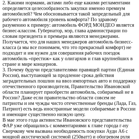
2. Какими нормами, актами либо еще какими регламентами
определяется целесообразность закупки именно премиум
автомобилей? Чем обосновывается такой запредельный для
рабочего автомобиля уровень комфорта? По здравому
разумению к примеру: автомобиль ФОРД МОНДЕО является
бизнес-классом. Губернатор, мэр, глава администрации по
словам президента и премьера являются менеджерами.
Получается, что для наших менеджеров автомобиль бизнесс-
класса (а мы все понимаем, что это прекрасный комфорт) не
подходит и им нужен для совершения рабочих поездок
автомобиль «престиж» как у олигархов и глав крупнейших в
стране и мире концернов.
3. Почему будучи представителями правящей партии (Единая
Россия), выступающей за продление срока действия
заградительных пошлин на ввоз импортных авто и поддержку
отечественного производителя, Правительство Ивановской
области планирует приобрести автомобиль, собираемый не в
России? Даже если правительство области совсем не
патриоты и им чужды чисто отечественные бренды (Лада, Газ,
Патриот) есть ведь иностранные модели собираемые в России
и имеющие существенно низкую цену.
В мае этого года активисты Ивановского представительства
ФАР уже обращались с комментариями к главе города г-ну
Сверчкову чем вызвана необходимость покупки Ауди А6 с
мощной акустической системой (250ватт) и обогревом руля