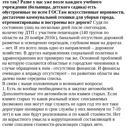
это так? Разве у нас уже возле каждого учебного
учреждения (больницы, детского садика) есть
обустроенные по всем ГОСТам искусственные неровности,
достаточно коммунальной техники для уборки города,
отремонтированы и построены все дороги?
Судя по
состоянию улиц на несколько дней после снегопадов,
количеству ДТП с участием пешеходов (140 трупов по
области на 20 ноября 2010г), банальной отсутствии дорожной
разметки и освещению переходов, глубоким ямам на дорогах
– нет. И это всего лишь одно из направлений – дорожное
хозяйство. В других направлениях социальной политики и
здравоохранении все примерно так же. Основной проблемой
на которую ссылаются областные и городские чиновники в
случае обращения к ним - отсутствии финансов. И финансы
очевидно и вправду отсутствуют – по развитию области мы
далеко ниже середины списка.
В связи с выше изложенным и возникают вопросы:
1. Есть ли вообще необходимость в закупке автомобилей.
Дополнительные это автомобили или взамен старых. Если
взамен старых то каков реальный износ списываемых
(возможно они могут еще служить не один год это все таки
дорогущие иномарки и срок службы у них минимум по 7-10
лет) и как они будут реализованы и по какой стоимости. Нет
ли корыстного умысла и коррупционной составляющей в
схеме списания стоимости-реализации старых авто.