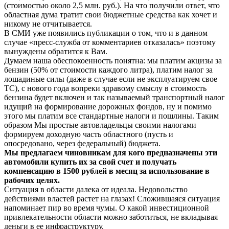
(стоимостью около 2,5 млн. руб.). На что получили ответ, что
областная дума тратит свои бюджетные средства как хочет и
никому не отчитывается.
В СМИ уже появились публикации о том, что и в данном
случае «пресс-служба от комментариев отказалась» поэтому
вынуждены обратится к Вам.
Думаем наша обеспокоенность понятна: мы платим акцизы за
бензин (50% от стоимости каждого литра), платим налог за
лошадиные силы (даже в случае если не эксплуатируем свое
ТС), с нового года вопреки здравому смыслу в стоимость
бензина будет включен и так называемый транспортный налог
идущий на формирование дорожных фондов, ну и помимо
этого мы платим все стандартные налоги и пошлины. Таким
образом Мы простые автовладельцы своими налогами
формируем доходную часть областного (пусть и
опосредовано, через федеральный) бюджета.
Мы предлагаем чиновникам для кого предназначены эти
автомобили купить их за свой счет и получать
компенсацию в 1500 рублей в месяц за использование в
рабочих целях.
Ситуация в области далека от идеала. Недовольство
действиями властей растет на глазах! Сложившаяся ситуация
напоминает пир во время чумы. О какой инвестиционной
привлекательности области можно заботиться, не вкладывая
деньги в ее инфраструктуру.