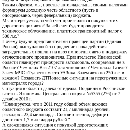
Таким образом, мы, простые автовладельцы, своими налогами
формируем доходную часть областного (пусть и
опосредовано, через федеральный) бюджета.
Мы интересуемся, за чей счет производится покупка этих
дорогостоящих авто? За чей счет будет проводится
техническое облуживание, платиться транспортный налог с
500 л.с.?
Почему будучи представителями правящей партии (Единая
Россия), выступающей за продление срока действия
заградительных пошлин на ввоз импортных авто и поддержку
отечественного производителя, Правительство Ивановской
области планирует приобрести автомобиль, собираемый не в
России? Чем плох Ваз 2107 для чиновника? Чем плоха Газель?
Зачем МЧС «Туарег» вместо УАЗика. Зачем авто по 250 л.с. в
каждом? Создавать ДТПопасные ситуации на перегруженных
магистралях города?
Ситуация в области далека от идеала. По данным Российской
газеты - Экономика Центрального округа №5355 (276) от 7
декабря 2010 г.
"Планируется, что в 2011 году общий объем доходов
областного бюджета составит 21,7 миллиарда рублей,
расходов - 23,4 миллиарда. Соответственно, дефицит
достигнет 1,7 миллиарда рублей."
А сложившаяся ситуация с покупкой дорогостоящих