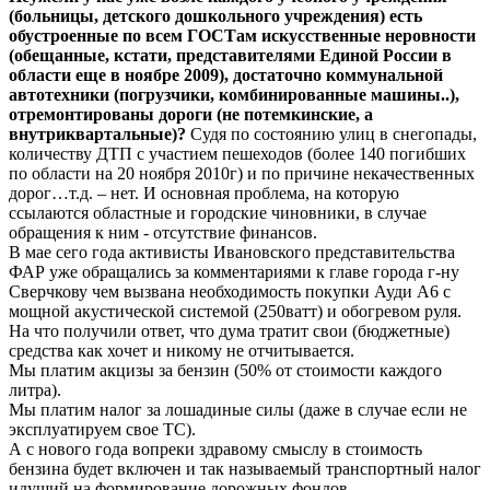
(больницы, детского дошкольного учреждения) есть
обустроенные по всем ГОСТам искусственные неровности
(обещанные, кстати, представителями Единой России в
области еще в ноябре 2009), достаточно коммунальной
автотехники (погрузчики, комбинированные машины..),
отремонтированы дороги (не потемкинские, а
внутриквартальные)?
Судя по состоянию улиц в снегопады,
количеству ДТП с участием пешеходов (более 140 погибших
по области на 20 ноября 2010г) и по причине некачественных
дорог…т.д. – нет. И основная проблема, на которую
ссылаются областные и городские чиновники, в случае
обращения к ним - отсутствие финансов.
В мае сего года активисты Ивановского представительства
ФАР уже обращались за комментариями к главе города г-ну
Сверчкову чем вызвана необходимость покупки Ауди А6 с
мощной акустической системой (250ватт) и обогревом руля.
На что получили ответ, что дума тратит свои (бюджетные)
средства как хочет и никому не отчитывается.
Мы платим акцизы за бензин (50% от стоимости каждого
литра).
Мы платим налог за лошадиные силы (даже в случае если не
эксплуатируем свое ТС).
А с нового года вопреки здравому смыслу в стоимость
бензина будет включен и так называемый транспортный налог
идущий на формирование дорожных фондов.