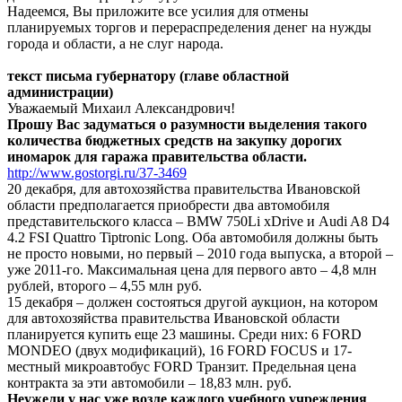
Надеемся, Вы приложите все усилия для отмены
планируемых торгов и перераспределения денег на нужды
города и области, а не слуг народа.
текст письма губернатору (главе областной
администрации)
Уважаемый Михаил Александрович!
Прошу Вас задуматься о разумности выделения такого
количества бюджетных средств на закупку дорогих
иномарок для гаража правительства области.
http://www.gostorgi.ru/37-3469
20 декабря, для автохозяйства правительства Ивановской
области предполагается приобрести два автомобиля
представительского класса – BMW 750Li xDrive и Audi A8 D4
4.2 FSI Quattro Tiptronic Long. Оба автомобиля должны быть
не просто новыми, но первый – 2010 года выпуска, а второй –
уже 2011-го. Максимальная цена для первого авто – 4,8 млн
рублей, второго – 4,55 млн руб.
15 декабря – должен состояться другой аукцион, на котором
для автохозяйства правительства Ивановской области
планируется купить еще 23 машины. Среди них: 6 FORD
MONDEO (двух модификаций), 16 FORD FOCUS и 17-
местный микроавтобус FORD Транзит. Предельная цена
контракта за эти автомобили – 18,83 млн. руб.
Неужели у нас уже возле каждого учебного учреждения