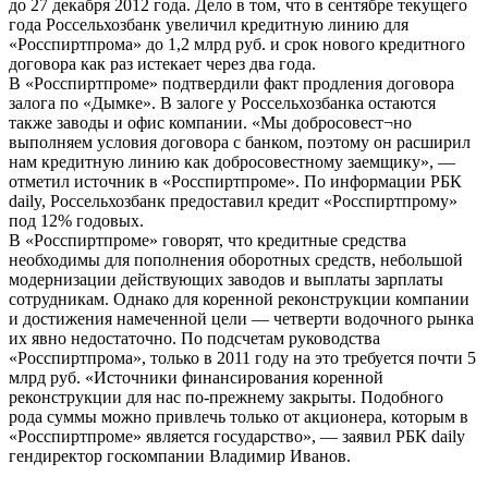
до 27 декабря 2012 года. Дело в том, что в сентябре текущего
года Россельхозбанк увеличил кредитную линию для
«Росспиртпрома» до 1,2 млрд руб. и срок нового кредитного
договора как раз истекает через два года.
В «Росспиртпроме» подтвердили факт продления договора
залога по «Дымке». В залоге у Россельхозбанка остаются
также заводы и офис компании. «Мы добросовест¬но
выполняем условия договора с банком, поэтому он расширил
нам кредитную линию как добросовестному заемщику», —
отметил источник в «Росспиртпроме». По информации РБК
daily, Россельхозбанк предоставил кредит «Росспиртпрому»
под 12% годовых.
В «Росспиртпроме» говорят, что кредитные средства
необходимы для пополнения оборотных средств, небольшой
модернизации действующих заводов и выплаты зарплаты
сотрудникам. Однако для коренной реконструкции компании
и достижения намеченной цели — четверти водочного рынка
их явно недостаточно. По подсчетам руководства
«Росспиртпрома», только в 2011 году на это требуется почти 5
млрд руб. «Источники финансирования коренной
реконструкции для нас по-прежнему закрыты. Подобного
рода суммы можно привлечь только от акционера, которым в
«Росспиртпроме» является государство», — заявил РБК daily
гендиректор госкомпании Владимир Иванов.