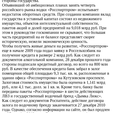
стороны государства.
Объявивший об амбициозных планах занять четверть
российского рынка водки «Росспиртпром» испытывает
недостаток оборотных средств. При создании компании вклад
государства в уставный капитал состоял из недвижимого
имущества, объектов интеллектуальной собственности,
пакетов акций и долей предприятий на 9,018 млрд руб. При
этом в руководстве госкомпании не скрывают, что большая
часть предприятий на ее балансе представляет скорее
историческую, нежели экономическую ценность.
Чтобы получить живые деньги на развитие, «Росспиртпром»
еще в начале 2009 года подал заявку в Россельхозбанк на
получение кредита в размере 2 млрд руб. Как следует из
документов алкогольной компании, 28 декабря прошлого года
стороны подписали кредитный договор, но всего на 800 млн
руб. В качестве обеспечения кредита банк забрал в залог
помещения общей площадью 9,3 тыс. кв. м, расположенные в
здании офиса «Росспиртпрома» на Кутузовском проспекте.
Залоговая стоимость имущества была оценена в 1,141 млрд
руб., или 4,1 тыс. долл. за 1 кв. м. Кроме того, банку были
переданы пакеты «Росспиртпрома» в шести действующих
ЛВЗ и государственный водочный бренд «Дымка Люкс».
Как следует из документов Роспатента, действие договора
залога по водочному бренду заканчивается 27 декабря 2010
года. Однако, согласно информации на сайте, он был продлен