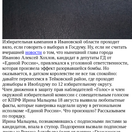
Избирательная кампания в Ивановской области проходит
вяло, если говорить о выборах в Госдуму. Ну, если не считать
вчерашней
новости
о том, что нынешний глава города
Иваново Алексей Хохлов, кандидат в депутаты ГД от
«Единой России», привлекался к уголовной ответственности,
которая произвела эффект разорвавшейся бомбы. Но
оказывается, в датском королевстве не все так спокойно:
давайте перенесемся в Тейковский район, где проходят
довыборы в Ивоблдуму по 12 избирательному округу.
Член движения в защиту прав наблюдателей «Голос» и член
окружной избирательной комиссии с совещательным голосом
от КПРФ Ирина Мальцева 18 августа выявила любопытные
факты, которые наверняка наделали шуму в региональном
исполкоме «Единой России». Что произошло? Рассказываем
по порядку.
Ирина Мальцева, познакомившись с подписными листами за
кандидатов, впала в ступор. Подозрения вызвали подписные
листы за Романа Астафьева (идет от партии «Гражданская