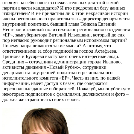
оттянут на себя голоса за нежелательных для этой самой
партии власти кандидатов? И кто предоставил базу данных
избирателей? И не причастны ли к этой некрасивой истории
члены регионального правительства – директор департамента
внутренней политики, бывший глава Тейкова Евгений
Нестеров и главный политтехнолог регионального отделения
«ЕР», замгубернатора Виталий Ильюшкин, который до сих
пор негласно руководит региональным исполкомом партии?
Почему напрашиваются такие мысли? А потому, что
ответственными за сбор подписей за господ Астафьева,
Грязнова и Бусарева выступают очень интересные люди.
Среди них – сотрудники администрации города Иваново,
активисты движения «Новый Рубеж», сотрудники
департамента внутренней политики и регионального
исполнительного комитета «ЕР». Часть из них, по нашей
информации, имеет доступ к базам, где содержатся
персональные данные избирателей. Пожалуй, мы опубликуем
некоторых подписантов с фамилиями, должностями и фото –
должна же страна знать своих героев.