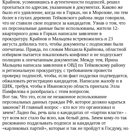
Крайнов, усомнившись в аутентичности подписей, решил
проехаться по адресам, указанным в документах. Каково же
было его удивление, когда ни в Горках, ни в Морозове, ни тем
более в глухих деревнях Тейковского района люди говорили,
что не ставили свои подписи за кандидатов. Узнав о том, что
их персональные данные были использованы, жители 12-
квартирного дома в Горках написали заявление в
прокуратуру. Крайнов и Мальцева встревожились и 23
августа добились того, чтобы документы с подписями были
опечатаны. Правда, по словам Михаила Крайнова, областной
избирком пытается локализовать конфликт и не подпускает
полицию к опечатанным документам. Между тем, Ирина
Мальцева написала заявления в ОВД по Тейковскому району
и региональную прокуратуру, с требованием провести
проверку подписей, чтобы, если факт подделки подтвердится,
обжаловать регистрацию кандидатов. Написали жалобу и в
ЦИК, требуя, чтобы в Ивановскую область приехала Элла
Памфилова и разобралась с этим вопросом.
Вот так. Что это, если не незаконное использование
персональных данных граждан РФ, которое должно караться
законом? И главный вопрос – кто все это организовал и
зачем? Ладно бы, речь шла о кандидатах от «партии власти» -
тут всем все стало бы ясно, как белый день. Зачем кому-то так
рискованно подделывать подписи за кандидатов от
«карликовых партий», которые и так не пройдут в Госдуму, но