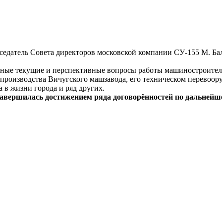
едатель Совета директоров московской компании СУ-155 М. Бала
ные текущие и перспективные вопросы работы машиностроительн
производства Вичугского машзавода, его техническом перевоор
 в жизни города и ряд других.
авершилась достижением ряда договорённостей по дальнейше