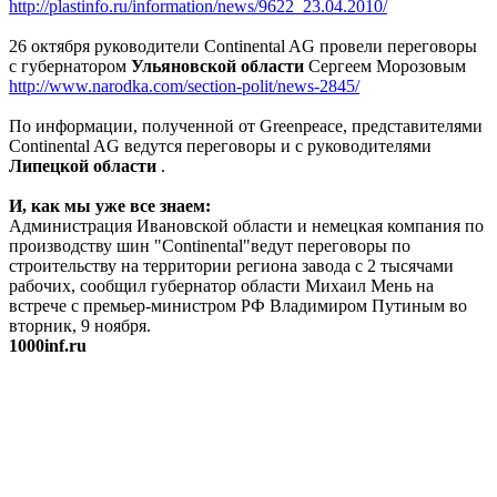
http://plastinfo.ru/information/news/9622_23.04.2010/
26 октября руководители Continental AG провели переговоры
с губернатором
Ульяновской области
Сергеем Морозовым
http://www.narodka.com/section-polit/news-2845/
По информации, полученной от Greenpeace, представителями
Continental AG ведутся переговоры и с руководителями
Липецкой области
.
И, как мы уже все знаем:
Администрация Ивановской области и немецкая компания по
производству шин "Continental"ведут переговоры по
строительству на территории региона завода с 2 тысячами
рабочих, сообщил губернатор области Михаил Мень на
встрече с премьер-министром РФ Владимиром Путиным во
вторник, 9 ноября.
1000inf.ru