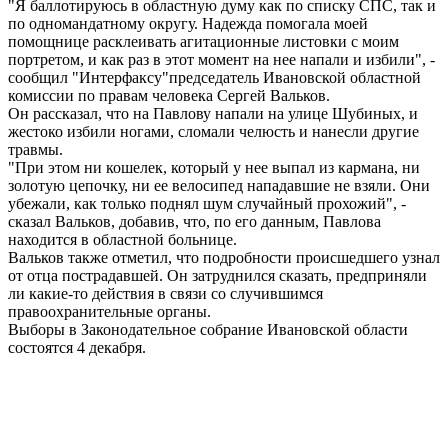
"Я баллотируюсь в областную думу как по списку СПС, так и
по одномандатному округу. Надежда помогала моей
помощнице расклеивать агитационные листовки с моим
портретом, и как раз в этот момент на нее напали и избили", -
сообщил "Интерфаксу"председатель Ивановской областной
комиссии по правам человека Сергей Вальков.
Он рассказал, что на Павлову напали на улице Шубиных, и
жестоко избили ногами, сломали челюсть и нанесли другие
травмы.
"При этом ни кошелек, который у нее выпал из кармана, ни
золотую цепочку, ни ее велосипед нападавшие не взяли. Они
убежали, как только поднял шум случайный прохожий", -
сказал Вальков, добавив, что, по его данным, Павлова
находится в областной больнице.
Вальков также отметил, что подробности происшедшего узнал
от отца пострадавшей. Он затруднился сказать, предприняли
ли какие-то действия в связи со случившимся
правоохранительные органы.
Выборы в Законодательное собрание Ивановской области
состоятся 4 декабря.