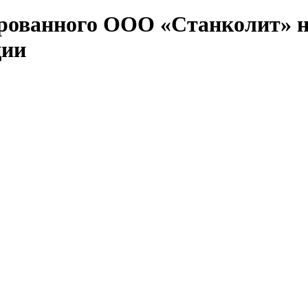
ированного ООО «Станколит» 
ции