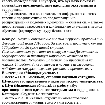
своего исследования. Он уверен, что вуз может оказать
сильнейшее противодействие идеологии экстремизма и
терроризма.
– Образовательная и воспитательная информация является
хорошей профилактикой по предотвращению
распространения подобных идеологий, – считает он, – а также
предотвращает стрессовые и конфликтные ситуации в период
обучения, формирует культуру безопасности.
Конкурс «Наука и образование против террора» проходил с 25
февраля по 31 июля 2010 года. За это время поступило больше
120 работ от 56 вузов нашей страны.
Самым активным участником конкурса стал Дагестанский
государственный институт народного хозяйства при
правительстве Республики Дагестан. Он представил на
конкурс 14 работ. За свои труды и научные исследования
победители конкурса получили грамоты и премиальные.
В категории «Молодые ученые»:
1 место – П. А. Кисляков, старший научный сотрудник
Шуйского государственного педагогического университета,
г. Шуя (Ивановская область), за работу «Вуз –
противодействию идеологии экстремизма и терроризма».
Категория «Студенты–аспиранты»:
1 место – Р. А. Шихалиев, студент Нижневартовского
государственного гуманитарного университета, г.