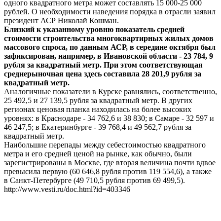
одного квадратного метра может составлять 15 000-25 000
рублей. О необходимости наведения порядка в отрасли заявил
президент АСР Николай Кошман.
Близкий к указанному уровню показатель средней
стоимости строительства многоквартирных жилых домов
массового спроса, по данным АСР, в середине октября был
зафиксирован, например, в Ивановской области - 23 784, 9
рубля за квадратный метр. При этом соответствующая
среднерыночная цена здесь составила 28 201,9 рубля за
квадратный метр.
Аналогичные показатели в Курске равнялись, соответственно,
25 492,5 и 27 139,5 рубля за квадратный метр. В других
регионах ценовая планка находилась на более высоких
уровнях: в Краснодаре - 34 762,6 и 38 830; в Самаре - 32 597 и
46 247,5; в Екатеринбурге - 39 768,4 и 49 562,7 рубля за
квадратный метр.
Наибольшие перепады между себестоимостью квадратного
метра и его средней ценой на рынке, как обычно, были
зарегистрированы в Москве, где вторая величина почти вдвое
превысила первую (60 646,8 рубля против 119 554,6), а также
в Санкт-Петербурге (49 710,5 рубля против 69 499,5).
http://www.vesti.ru/doc.html?id=403346