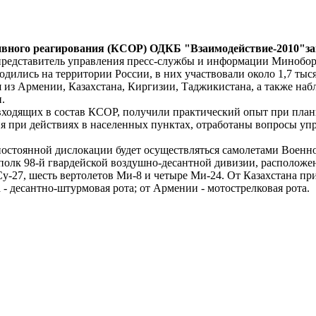
ивного реагирования (КСОР) ОДКБ "Взаимодействие-2010"за
редставитель управления пресс-службы и информации Минобо
водились на территории России, в них участвовали около 1,7 т
 из Армении, Казахстана, Киргизии, Таджикистана, а также наб
.
входящих в состав КСОР, получили практический опыт при пла
я при действиях в населенных пунктах, отработаны вопросы упр
постоянной дислокации будет осуществляться самолетами Военно
полк 98-й гвардейской воздушно-десантной дивизии, расположе
у-27, шесть вертолетов Ми-8 и четыре Ми-24. От Казахстана пр
 - десантно-штурмовая рота; от Армении - мотострелковая рота.