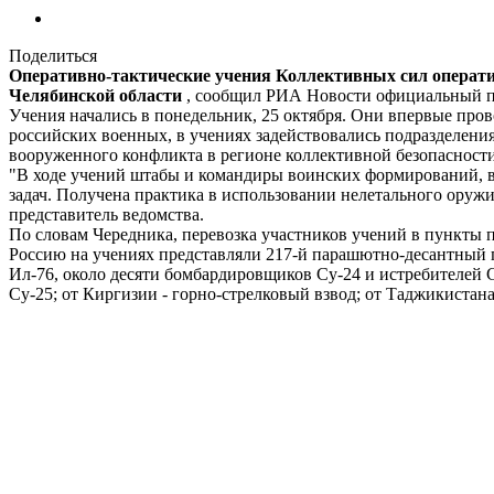
Поделиться
Оперативно-тактические учения Коллективных сил операт
Челябинской области
, сообщил РИА Новости официальный п
Учения начались в понедельник, 25 октября. Они впервые про
российских военных, в учениях задействовались подразделения
вооруженного конфликта в регионе коллективной безопасности
"В ходе учений штабы и командиры воинских формирований, 
задач. Получена практика в использовании нелетального оружи
представитель ведомства.
По словам Чередника, перевозка участников учений в пункты 
Россию на учениях представляли 217-й парашютно-десантный 
Ил-76, около десяти бомбардировщиков Су-24 и истребителей С
Су-25; от Киргизии - горно-стрелковый взвод; от Таджикистана