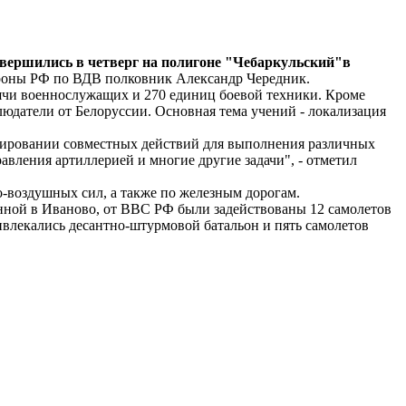
вершились в четверг на полигоне "Чебаркульский"в
роны РФ по ВДВ полковник Александр Чередник.
ысячи военнослужащих и 270 единиц боевой техники. Кроме
людатели от Белоруссии. Основная тема учений - локализация
нировании совместных действий для выполнения различных
авления артиллерией и многие другие задачи", - отметил
-воздушных сил, а также по железным дорогам.
нной в Иваново, от ВВС РФ были задействованы 12 самолетов
ивлекались десантно-штурмовой батальон и пять самолетов