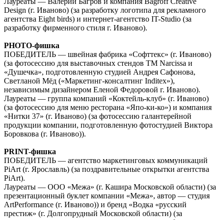
Лауреаты — Валерий Багров и компания Bagroff Creative
Design (г. Иваново) (за разработку логотипа для рекламного
агентства Eight birds) и интернет-агентство IT-Studio (за
разработку фирменного стиля г. Иваново).
PHOTO-фишка
ПОБЕДИТЕЛЬ — швейная фабрика «Софттекс» (г. Иваново)
(за фотосессию для выставочных стендов ТМ Narcissa и
«Душечка», подготовленную студией Андрея Сафонова,
Светланой Мёд («Маркетинг-консалтинг Inditex»),
независимым дизайнером Еленой Федоровой г. Иваново).
Лауреаты — группа компаний «Коктейль-клуб» (г. Иваново)
(за фотосессию для меню ресторана «Япо-ки-ко») и компания
«Нитки 37» (г. Иваново) (за фотосессию галантерейной
продукции компании, подготовленную фотостудией Виктора
Боровкова (г. Иваново)).
PRINT-фишка
ПОБЕДИТЕЛЬ — агентство маркетинговых коммуникаций
PiArt (г. Ярославль) (за поздравительные открытки агентства
PiArt).
Лауреаты — ООО «Межа» (г. Кашира Московской области) (за
презентационный буклет компании «Межа», автор — студия
ArtPerformance (г. Иваново)) и бренд «Водка «русский
престиж» (г. Долгопрудный Московской области) (за