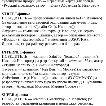
сувенирную продукцию — игральные карты для бренда
«Русский престиж», автор — Елена Абрамова (г. Иваново)).
STREET-фишка
ПОБЕДИТЕЛЬ — профессиональный лицей №1 (г. Иваново)
(за оформление выставочной экспозиции для музея лицея,
автор — компания «Дизайн-С» (г. Иваново)).
Лауреаты — компания «Кенгуру» (г. Иваново) (за серию
рекламный постеров «Сказки», автор — рекламное агентство
«Восход» (г. Екатеринбург)) и компания TUSOVKA (г.
Ярославль) (за разработку рекламного баннера).
INTERNET-фишка
ПОБЕДИТЕЛЬ — компания Salut 52, "Большой праздник"(г.
Нижний Новгород) (за разработку сайта www.salut52.ru, автор
- студия "Моризо"(г. Нижний Новгород)).
Лауреаты — компания "ТоргВент"(г. Москва) (за разработку
корпоративного сайта компании, автор - студия
ArtPerformance (г. Иваново)) и компания 83 COMPANY (за
разработку виртуального тура по музею имени Д.Г.Бурылина,
авторы - Александр Моисеев, Марина Суслова).
SUPER-фишка
ПОБЕДИТЕЛЬ — компания «Кенгуру» (г. Иваново) (за
разработку рекламной кампании в поддержку сезонных