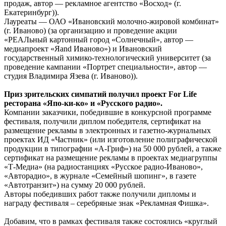
продаж, автор — рекламное агентство «Восход» (г.
Екатеринбург)).
Лауреаты — ОАО «Ивановский молочно-жировой комбинат»
(г. Иваново) (за организацию и проведение акции
«РЕАЛьный картонный город «Солнечный», автор —
медиапроект «Яand Иваново») и Ивановский
государственный химико-технологический университет (за
проведение кампании «Портрет специальности», автор —
студия Владимира Язева (г. Иваново)).
Приз зрительских симпатий получил проект For Life
ресторана «Япо-ки-ко» и «Русского радио».
Компании заказчики, победившие в конкурсной программе
фестиваля, получили диплом победителя, сертификат на
размещение рекламы в электронных и газетно-журнальных
проектах ИД «Частник» (или изготовление полиграфической
продукции в типографии «А-Гриф») на 50 000 рублей, а также
сертификат на размещение рекламы в проектах медиагруппы
«Т-Медиа» (на радиостанциях «Русское радио-Иваново»,
«Авторадио», в журнале «Семейный шопинг», в газете
«Автотранзит») на сумму 20 000 рублей.
Авторы победивших работ также получили дипломы и
награду фестиваля – серебряные знак «Рекламная Фишка».
Добавим, что в рамках фестиваля также состоялись «круглый