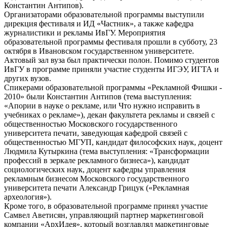
Константин Антипов).
Организаторами образовательной программы выступили
дирекция фестиваля и ИД «Частник», а также кафедра
журналистики и рекламы ИвГУ. Мероприятия
образовательной программы фестиваля прошли в субботу, 23
октября в Ивановском государственном университете.
Актовый зал вуза был практически полон. Помимо студентов
ИвГУ в программе приняли участие студенты ИГЭУ, ИГТА и
других вузов.
Спикерами образовательной программы «Рекламной Фишки -
2010» были Константин Антипов (тема выступления:
«Апории в науке о рекламе, или Что нужно исправить в
учебниках о рекламе»), декан факультета рекламы и связей с
общественностью Московского государственного
университета печати, заведующая кафедрой связей с
общественностью МГУП, кандидат философских наук, доцент
Людмила Кутыркина (тема выступления: «Трансформации
профессий в зеркале рекламного бизнеса»), кандидат
социологических наук, доцент кафедры управления
рекламным бизнесом Московского государственного
университета печати Александр Грицук («Рекламная
археология»).
Кроме того, в образовательной программе принял участие
Самвел Аветисян, управляющий партнер маркетинговой
компании «АрхИдея», который возглавлял маркетинговые