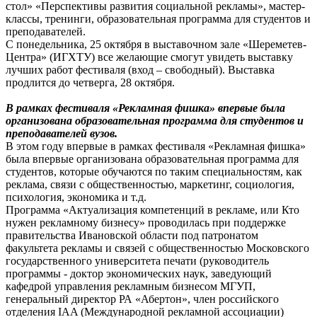
стол» «Перспективы развития социальной рекламы», мастер-
классы, тренинги, образовательная программа для студентов и
преподавателей.
C понедельника, 25 октября в выставочном зале «Шереметев-
Центра» (ИГХТУ) все желающие смогут увидеть выставку
лучших работ фестиваля (вход – свободный). Выставка
продлится до четверга, 28 октября.
В рамках фестиваля «Рекламная фишка» впервые была
организована образовательная программа для студентов и
преподавателей вузов.
В этом году впервые в рамках фестиваля «Рекламная фишка»
была впервые организована образовательная программа для
студентов, которые обучаются по таким специальностям, как
реклама, связи с общественностью, маркетинг, социология,
психология, экономика и т.д.
Программа «Актуализация компетенций в рекламе, или Кто
нужен рекламному бизнесу» проводилась при поддержке
правительства Ивановской области под патронатом
факультета рекламы и связей с общественностью Московского
государственного университета печати (руководитель
программы - доктор экономических наук, заведующий
кафедрой управления рекламным бизнесом МГУП,
генеральный директор РА «Абертон», член российского
отделения IAA (Международной рекламной ассоциации)