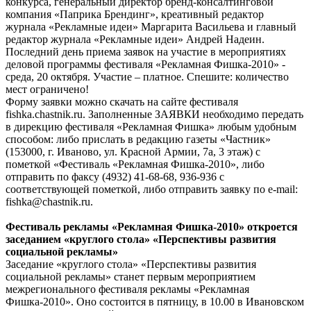
конкурса, генеральный директор бренд-консалтинговой
компания «Паприка Брендинг», креативный редактор
журнала «Рекламные идеи» Маргарита Васильева и главный
редактор журнала «Рекламные идеи» Андрей Надеин.
Последний день приема заявок на участие в мероприятиях
деловой программы фестиваля «Рекламная Фишка-2010» -
среда, 20 октября. Участие – платное. Спешите: количество
мест ограничено!
Форму заявки можно скачать на сайте фестиваля
fishka.chastnik.ru. Заполненные ЗАЯВКИ необходимо передать
в дирекцию фестиваля «Рекламная Фишка» любым удобным
способом: либо прислать в редакцию газеты «Частник»
(153000, г. Иваново, ул. Красной Армии, 7а, 3 этаж) с
пометкой «Фестиваль «Рекламная Фишка-2010», либо
отправить по факсу (4932) 41-68-68, 936-936 с
соответствующей пометкой, либо отправить заявку по e-mail:
fishka@chastnik.ru.
Фестиваль рекламы «Рекламная Фишка-2010» откроется
заседанием «круглого стола» «Перспективы развития
социальной рекламы»
Заседание «круглого стола» «Перспективы развития
социальной рекламы» станет первым мероприятием
межрегионального фестиваля рекламы «Рекламная
Фишка-2010». Оно состоится в пятницу, в 10.00 в Ивановском