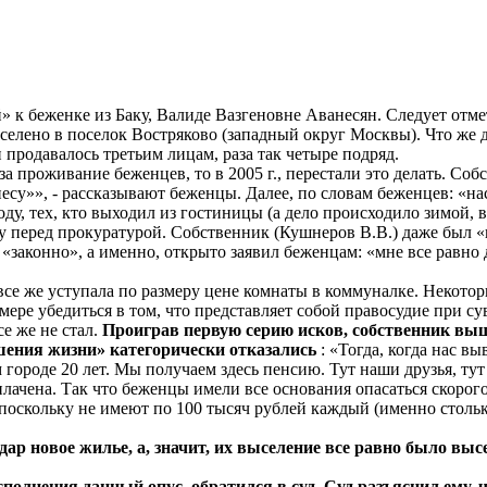
 к беженке из Баку, Валиде Вазгеновне Аванесян. Следует отме
елено в поселок Востряково (западный округ Москвы). Что же д
продавалось третьим лицам, раза так четыре подряд.
а проживание беженцев, то в 2005 г., перестали это делать. Со
су»», - рассказывают беженцы. Далее, по словам беженцев: «н
ду, тех, кто выходил из гостиницы (а дело происходило зимой, в
у перед прокуратурой. Собственник (Кушнеров В.В.) даже был «
законно», а именно, открыто заявил беженцам: «мне все равно д
о все же уступала по размеру цене комнаты в коммуналке. Некот
ере убедиться в том, что представляет собой правосудие при с
се же не стал.
Проиграв первую серию исков, собственник выш
шения жизни» категорически отказались
: «Тогда, когда нас в
м городе 20 лет. Мы получаем здесь пенсию. Тут наши друзья, т
ачена. Так что беженцы имели все основания опасаться скорого
поскольку не имеют по 100 тысяч рублей каждый (именно стольк
дар новое жилье, а, значит, их выселение все равно было выс
полнения данный опус, обратился в суд. Суд разъяснил ему, 