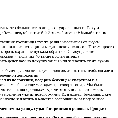
тить, что большинство лиц, эвакуированных из Баку и
о беженцев, обитателей 6-7 этажей отеля «Южный» то, по
бственник гостиницы тут же решил избавиться от людей,
ас лишили регистрации и медицинских полюсов. Потом просто
 мороз), охрана не пускала обратно». Самоуправство
наказан» - получил 40 тысяч рублей штрафа.
ать денег вам на покупку жилья или заплатить ту же сумму
орые беженцы смогли, наделав долгов, доплатить необходимое и
уверенной демократии.
ел из положения, подарив беженцам квартиры в г.
ывезли, мы были еще молодыми, – говорят они, - Мы были
ут могилы наших родных». Кроме этого, полная стоимость
 выселения уже из нового жилья. И, наконец, беженцы, даже
о нужно заплатить в качестве госпошлины за подаренное
елением на улицу, судья Гагаринского района г. Грицких
что вселять в квартиры в г. Фурманов беженцев, раз они