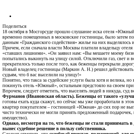
Поделиться
18 октября в Мосгорсуде прошло слушание иска отеля «Южный»
временно помещенных в московские гостиницы, было затем пос
данным «Гражданского содействия» жилье на них выделялось и 
Причем, если сначала власти Москвы платили владельцу отеля з
«ставших лишними». «Он заявил нам: «Вы мешаете моему бизне
попытались выкинуть на улицу силой. Отключили газ, свет и во
прекратилось только после того, как беженцы перекрыли дорог
Новый владелец гостиницы (Маркин А. Н.) решил действовать «
судьям, что б вас выселили на улицу!»
Понятно, что такса за судейские услуги была хотя и велика, н
покинуть отель «Южный», остальным предстояло на своем прим
Впрочем, следует отметить, что выселять людей в никуда, суд в
Фурманов (Ивановская область). Беженцы от такого «улуч
готовы ехать куда скажут, но сейчас мы уже проработали в это
квартир покупателем – гостиницей «Южная» до сих пор не выпл
чисто технически не могли принять предложенный подарочек, 
имущество).
Однако, несмотря на то, что беженцы не стали принимать в 
вынес судебное решение в пользу собственника.
Следует отметить, что
судебный пристав, получивший, для ис