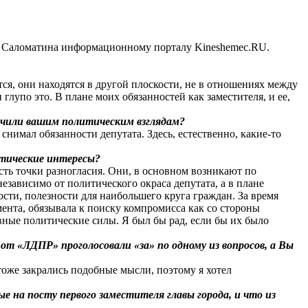
я Саломатина информационному порталу Kineshemec.RU.
я, они находятся в другой плоскости, не в отношениях между
лупо это. В плане моих обязанностей как заместителя, и ее,
ечили вашим политическим взглядам?
нимал обязанности депутата. Здесь, естественно, какие-то
итические интересы?
есть точки разногласия. Они, в основном возникают по
езависимо от политического окраса депутата, а в плане
ности, полезности для наибольшего круга граждан. За время
нта, обязывала к поиску компромисса как со стороны
ные политические силы. Я был бы рад, если бы их было
т «ЛДПР» проголосовали «за» по одному из вопросов, а Вы
оже закрались подобные мысли, поэтому я хотел
ые на посту первого заместителя главы города, и что из