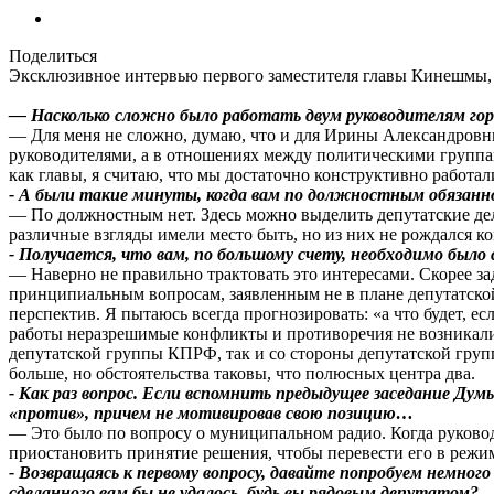
Поделиться
Эксклюзивное интервью первого заместителя главы Кинешмы,
— Насколько сложно было работать двум руководителям го
— Для меня не сложно, думаю, что и для Ирины Александровны
руководителями, а в отношениях между политическими группами
как главы, я считаю, что мы достаточно конструктивно работал
- А были такие минуты, когда вам по должностным обязанн
— По должностным нет. Здесь можно выделить депутатские дела,
различные взгляды имели место быть, но из них не рождался к
- Получается, что вам, по большому счету, необходимо был
— Наверно не правильно трактовать это интересами. Скорее зад
принципиальным вопросам, заявленным не в плане депутатской 
перспектив. Я пытаюсь всегда прогнозировать: «а что будет, ес
работы неразрешимые конфликты и противоречия не возникали
депутатской группы КПРФ, так и со стороны депутатской груп
больше, но обстоятельства таковы, что полюсных центра два.
- Как раз вопрос. Если вспомнить предыдущее заседание Ду
«против», причем не мотивировав свою позицию…
— Это было по вопросу о муниципальном радио. Когда руковод
приостановить принятие решения, чтобы перевести его в реж
- Возвращаясь к первому вопросу, давайте попробуем немного
сделанного вам бы не удалось, будь вы рядовым депутатом?