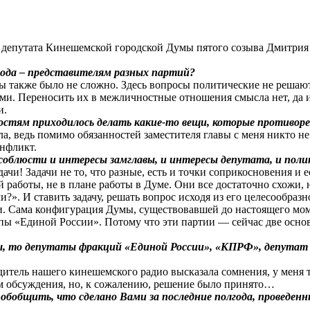
 депутата Кинешемской городской Думы пятого созыва Дмитри
рода – представителям разных партий?
 также было не сложно. Здесь вопросы политические не решаютс
. Переносить их в межличностные отношения смысла нет, да и г
и.
остям приходилось делать какие-то вещи, которые противор
 ведь помимо обязанностей заместителя главы с меня никто не с
онфликт.
о соблюсти и интересы замглавы, и интересы депутата, и пол
ачи! Задачи не то, что разные, есть и точки соприкосновения и 
работы, не в плане работы в Думе. Они все достаточно схожи, н
ли?». И ставить задачу, решать вопрос исходя из его целесообраз
. Сама конфигурация Думы, существовавшей до настоящего моме
пы «Единой России». Потому что эти партии — сейчас две основ
мы, то депутаты фракций «Единой России», «КПРФ», депутат о
итель нашего кинешемского радио высказала сомнения, у меня т
им обсуждения, но, к сожалению, решение было принято…
 обобщить, что сделано Вами за последние полгода, проведенн