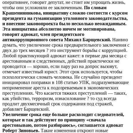
оперативнее, говорит депутат, не стоит им упрощать жизнь,
чтобы они усложняли ее заключенным.
По словам
Крашенинникова, инициативу сложно соотнести с курсом
президента на гуманизацию уголовного законодательства,
и внесение законопроекта было несколько неожиданным.
Эта инициатива абсолютно ничем не мотивирована,
говорит адвокат, член президентского
антикоррупционного совета Михаил Барщевский.
Наивно
думать, что увеличение срока предварительного заключения с
двух до трех месяцев ? это инструмент борьбы с коррупцией.
Любой практикующий адвокат кажет: в первые два месяца с
арестованным и следственных, действий практически не
проводится — хорошо, если пару раз на допрос вызовут,
отмечает известный юрист. Этот срок используется, чтобы
психологически сломать человека. Не случайно президент
инициировал поправки в 108 статью УПК, подразумевающие
неприменение ареста к подозреваемым в экономических
преступлениях. Что касается тяжких преступлений — таких,
как убийство, терроризм, изнасилование ? то суд всегда
продлит двухмесячный срок содержания под стражей,
добавляет Барщевский.
Увеличение срока еще больше расхолодит следователей,
которые и так действуют по принципу «сначала
арестовываю, потом разбираюсь», соглашается адвокат
Роберт Зиновьев.
Такие изменения откроют новые