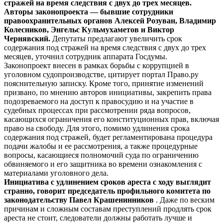
стражей на время следствия с двух до трех месяцев.
Авторы законопроекта — бывшие сотрудники
правоохранительных органов Алексей Розуван, Владимир
Колесников, Энгельс Кульмухаметов и Виктор
Чернявский.
Депутаты предлагают увеличить срок
содержания под стражей на время следствия с двух до трех
месяцев, уточнил сотрудник аппарата Госдумы.
Законопроект внесен в рамках борьбы с коррупцией в
уголовном судопроизводстве, цитирует портал Право.ру
пояснительную записку. Кроме того, принятие изменений
призвано, по мнению авторов инициативы, закрепить права
подозреваемого на доступ к правосудию и на участие в
судебных процессах при рассмотрении ряда вопросов,
касающихся ограничения его конституционных прав, включая
право на свободу. Для этого, помимо удлинения срока
содержания под стражей, будет регламентирована процедура
подачи жалобы и ее рассмотрения, а также процедурные
вопросы, касающиеся полномочий суда по ограничению
обвиняемого и его защитника во времени ознакомления с
материалами уголовного дела.
Инициатива с удлинением сроков ареста с ходу выглядит
странно, говорит председатель профильного комитета по
законодательству Павел Крашенинников
. Даже по веским
причинам и сложным составам преступлений продлять срок
ареста не стоит, следователи должны работать лучше и