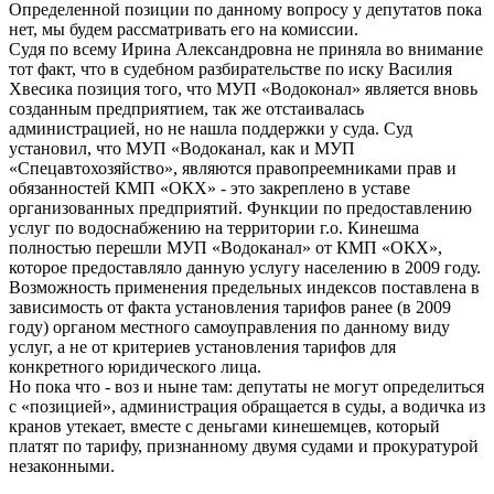
Определенной позиции по данному вопросу у депутатов пока
нет, мы будем рассматривать его на комиссии.
Судя по всему Ирина Александровна не приняла во внимание
тот факт, что в судебном разбирательстве по иску Василия
Хвесика позиция того, что МУП «Водоконал» является вновь
созданным предприятием, так же отстаивалась
администрацией, но не нашла поддержки у суда. Суд
установил, что МУП «Водоканал, как и МУП
«Спецавтохозяйство», являются правопреемниками прав и
обязанностей КМП «ОКХ» - это закреплено в уставе
организованных предприятий. Функции по предоставлению
услуг по водоснабжению на территории г.о. Кинешма
полностью перешли МУП «Водоканал» от КМП «ОКХ»,
которое предоставляло данную услугу населению в 2009 году.
Возможность применения предельных индексов поставлена в
зависимость от факта установления тарифов ранее (в 2009
году) органом местного самоуправления по данному виду
услуг, а не от критериев установления тарифов для
конкретного юридического лица.
Но пока что - воз и ныне там: депутаты не могут определиться
с «позицией», администрация обращается в суды, а водичка из
кранов утекает, вместе с деньгами кинешемцев, который
платят по тарифу, признанному двумя судами и прокуратурой
незаконными.