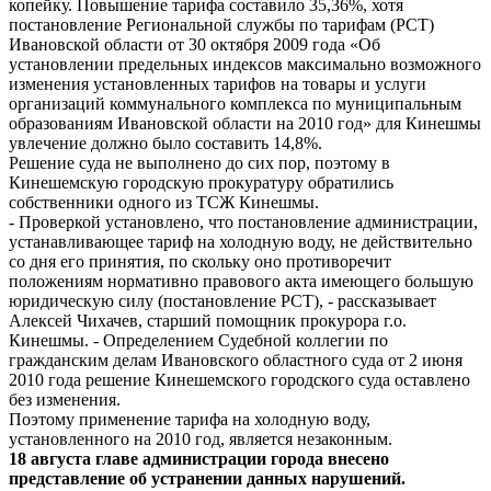
копейку. Повышение тарифа составило 35,36%, хотя
постановление Региональной службы по тарифам (РСТ)
Ивановской области от 30 октября 2009 года «Об
установлении предельных индексов максимально возможного
изменения установленных тарифов на товары и услуги
организаций коммунального комплекса по муниципальным
образованиям Ивановской области на 2010 год» для Кинешмы
увлечение должно было составить 14,8%.
Решение суда не выполнено до сих пор, поэтому в
Кинешемскую городскую прокуратуру обратились
собственники одного из ТСЖ Кинешмы.
- Проверкой установлено, что постановление администрации,
устанавливающее тариф на холодную воду, не действительно
со дня его принятия, по скольку оно противоречит
положениям нормативно правового акта имеющего большую
юридическую силу (постановление РСТ), - рассказывает
Алексей Чихачев, старший помощник прокурора г.о.
Кинешмы. - Определением Судебной коллегии по
гражданским делам Ивановского областного суда от 2 июня
2010 года решение Кинешемского городского суда оставлено
без изменения.
Поэтому применение тарифа на холодную воду,
установленного на 2010 год, является незаконным.
18 августа главе администрации города внесено
представление об устранении данных нарушений.