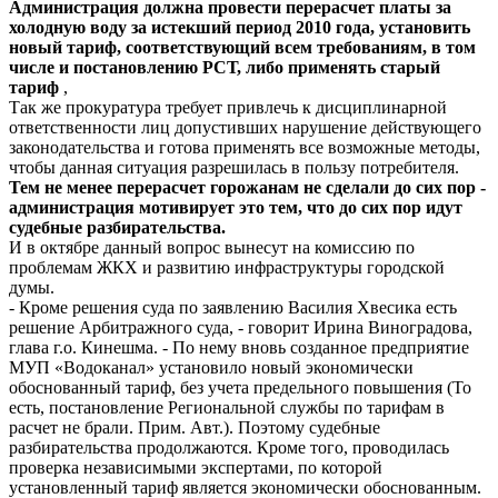
Администрация должна провести перерасчет платы за
холодную воду за истекший период 2010 года, установить
новый тариф, соответствующий всем требованиям, в том
числе и постановлению РСТ, либо применять старый
тариф
,
Так же прокуратура требует привлечь к дисциплинарной
ответственности лиц допустивших нарушение действующего
законодательства и готова применять все возможные методы,
чтобы данная ситуация разрешилась в пользу потребителя.
Тем не менее перерасчет горожанам не сделали до сих пор -
администрация мотивирует это тем, что до сих пор идут
судебные разбирательства.
И в октябре данный вопрос вынесут на комиссию по
проблемам ЖКХ и развитию инфраструктуры городской
думы.
- Кроме решения суда по заявлению Василия Хвесика есть
решение Арбитражного суда, - говорит Ирина Виноградова,
глава г.о. Кинешма. - По нему вновь созданное предприятие
МУП «Водоканал» установило новый экономически
обоснованный тариф, без учета предельного повышения (То
есть, постановление Региональной службы по тарифам в
расчет не брали. Прим. Авт.). Поэтому судебные
разбирательства продолжаются. Кроме того, проводилась
проверка независимыми экспертами, по которой
установленный тариф является экономически обоснованным.