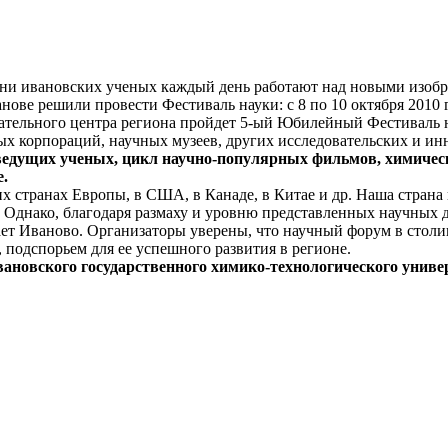
тни ивановских ученых каждый день работают над новыми изоб
нове решили провести Фестиваль науки: с 8 по 10 октября 2010 
ательного центра региона пройдет 5-ый Юбилейный Фестиваль н
х корпораций, научных музеев, других исследовательских и инн
едущих ученых, цикл научно-популярных фильмов, химически
е.
их странах Европы, в США, в Канаде, в Китае и др. Наша стран
у. Однако, благодаря размаху и уровню представленных научных
т Иваново. Организаторы уверены, что научный форум в столиц
 подспорьем для ее успешного развития в регионе.
овского государственного химико-технологического универси