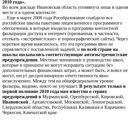
2010 года».
Во всем докладе Ивановская область упомянута лишь в одном
месте и в одном контексте:
…Еще в марте 2008 года Рособразование снабдило все
российские школы пакетами лицензионного программного
обеспечения, в которые входила и программа контентной
фильтрации доступа в интернет (призванная, в частности,
отсекать «экстремистские» и порнографические сайты). Через
короткое время выяснилось, что эта программа явно не
справляется с поставленной задачей, и
по всей стране на
школы посыпались соответствующие антиэкстремистские
предупреждения.
Местные чиновники и руководство школ,
которые в принципе не могут исправить ситуацию без
дополнительных финансовых затрат, а может быть, и вовсе не
могут, несут дисциплинарную ответственность явно
незаслуженно. Между тем на общефедеральном уровне
фильтры, видимо, никто не улучшает.
В результате только в
первой половине 2010 года нам известно о сериях
предупреждений в
Мурманской, Оренбургской, Кировской,
Ивановской
, Архангельской, Московской, Ленинградской,
Свердловской областях, Республиках Калмыкия и Карачаево-
Черкесия, Камчатской крае.