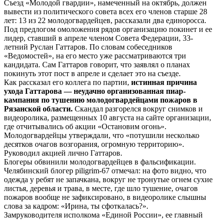
Съезд «Молодой гвардии», намеченный на октябрь, должен
вывести из политического совета всех его членов старше 28
лет: 13 из 22 молодогвардейцев, рассказали два единоросса.
Под предлогом омоложения рядов организацию покинет и ее
лидер, ставший в апреле членом Совета Федерации, 33-
летний Руслан Гаттаров. По словам собеседников
«Ведомостей», на его место уже рассматриваются три
кандидата. Сам Гаттаров говорит, что заявлял о планах
покинуть этот пост в апреле и сделает это на съезде.
Как рассказал его коллега по партии,
истинная причина
ухода Гаттарова — неудачно организованная пиар-
кампания по тушению молодогвардейцами пожаров в
Рязанской области.
Скандал разгорелся вокруг снимков и
видеоролика, размещенных 10 августа на сайте организации,
где отчитывались об акции «Остановим огонь».
Молодогвардейцы утверждали, что «потушили несколько
десятков очагов возгорания, огромную территорию».
Руководил акцией лично Гаттаров.
Блогеры обвинили молодогвардейцев в фальсификации.
Челябинский блогер piligrim-67 отмечал: на фото видно, что
одежда у ребят не запачкана, вокруг не тронутые огнем сухие
листья, деревья и трава, в месте, где шло тушение, очагов
пожаров вообще не зафиксировано, в видеоролике слышны
слова за кадром: «Ирина, ты сфоткалась?».
Замруководителя исполкома «Единой России», ее главный