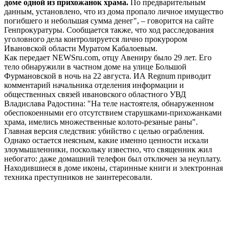
доме одной из прихожанок храма.
По предварительным
данным, установлено, что из дома пропало личное имущество
погибшего и небольшая сумма денег", – говорится на сайте
Генпрокуратуры. Сообщается также, что ход расследования
уголовного дела контролируется лично прокурором
Ивановской области Муратом Кабалоевым.
Как передает NEWSru.com, отцу Авениру было 29 лет. Его
тело обнаружили в частном доме на улице Большой
Фурмановской в ночь на 22 августа. ИА Regnum приводит
комментарий начальника отделения информации и
общественных связей ивановского областного УВД
Владислава Радостина: "На теле настоятеля, обнаруженном
обеспокоенными его отсутствием старушками-прихожанками
храма, имелись множественные колото-резаные раны".
Главная версия следствия: убийство с целью ограбления.
Однако остается неясным, какие именно ценности искали
злоумышленники, поскольку известно, что священник жил
небогато: даже домашний телефон был отключен за неуплату.
Находившиеся в доме иконы, старинные книги и электронная
техника преступников не заинтересовали.