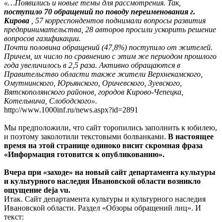
«…Появились и новые темы для рассмотрения. Так,
поступило 70 обращений по поводу переименования г.
Кирова
, 57 корреспондентов поднимали вопросы развития
предпринимательства, 28 авторов просили ускорить решение
вопросов газификации.
Почти половина обращений (47,8%) поступило от жителей.
Причем, их число по сравнению с этим же периодом прошлого
года увеличилось в 2,5 раза. Активно обращаются в
Правительство области также жители Верхнекамского,
Омутнинского, Юрьянского, Оричевского, Зуевского,
Вятскополянского районов, городов Кирово-Чепецка,
Котельнича, Слободского».
http://www.1000inf.ru/news.aspx?id=2891
Мы предположили, что сайт торопились заполнить к юбилею,
и поэтому заколотили текстовыми болванками.
В настоящее
время на этой странице одиноко висит скромная фраза
«Информация готовится к опубликованию».
Вчера при «заходе» на новый сайт департамента культуры
и культурного наследия Ивановской области возникло
ощущение deja vu.
Итак. Сайт департамента культуры и культурного наследия
Ивановской области. Раздел «Обзоры обращений лиц». И
текст: