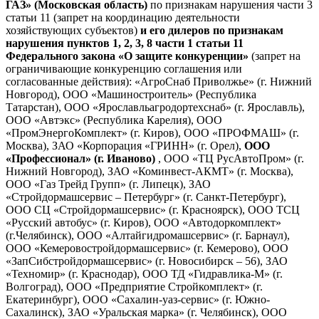
ГАЗ» (Московская область)
по признакам нарушения части 3
статьи 11 (запрет на координацию деятельности
хозяйствующих субъектов)
и его дилеров по признакам
нарушения пунктов 1, 2, 3, 8 части 1 статьи 11
Федерального закона «О защите конкуренции»
(запрет на
ограничивающие конкуренцию соглашения или
согласованные действия): «АгроСнаб Приволжье» (г. Нижний
Новгород), ООО «Машиностроитель» (Республика
Татарстан), ООО «Ярославльагродортехснаб» (г. Ярославль),
ООО «Автэкс» (Республика Карелия), ООО
«ПромЭнергоКомплект» (г. Киров), ООО «ПРОФМАШ» (г.
Москва), ЗАО «Корпорация «ГРИНН» (г. Орел),
ООО
«Профессионал» (г. Иваново)
, ООО «ТЦ РусАвтоПром» (г.
Нижний Новгород), ЗАО «Коминвест-АКМТ» (г. Москва),
ООО «Газ Трейд Групп» (г. Липецк), ЗАО
«Стройдормашсервис – Петербург» (г. Санкт-Петербург),
ООО СЦ «Стройдормашсервис» (г. Красноярск), ООО ТСЦ
«Русский автобус» (г. Киров), ООО «Автодоркомплект»
(г.Челябинск), ООО «Алтайгидромашсервис» (г. Барнаул),
ООО «Кемеровостройдормашсервис» (г. Кемерово), ООО
«ЗапСибстройдормашсервис» (г. Новосибирск – 56), ЗАО
«Техномир» (г. Краснодар), ООО ТД «Гидравлика-М» (г.
Волгоград), ООО «Предприятие Стройкомплект» (г.
Екатеринбург), ООО «Сахалин-уаз-сервис» (г. Южно-
Сахалинск), ЗАО «Уральская марка» (г. Челябинск), ООО