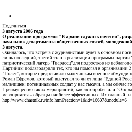
Поделиться
3 августа 2006 года
О реализации программы "В армии служить почетно", разр
начальник департамента общественных связей, молодежной 
3 августа.
Ожидалось, что встреча с журналистами будет в основном по
лишь последний, третий этап в реализации программы партии 
патриотический лагерь "Гвардеец"для подростков из неблагоп
Партийцы поблагодарили тех, кто им помогал в организации 2
"Полет", которое предоставило мальчишкам военное обмундиро
Роман Ефремов, который выступал то ли от лица "Единой России
мальчишек: потенциальных солдат у нас тысячи, а мы сейчас г
Преимущество таких мероприятий, как автопробег или "Открыт
мероприятия – образцы наиболее эффективных. Их главный пл
http://www.chastnik.ru/info.html?section=1&id=16637&module=6