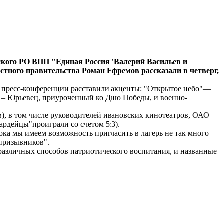
вского РО ВПП "Единая Россия"Валерий Васильев и
тного правительства Роман Ефремов рассказали в четверг,
ы пресс-конференции расставили акценты: "Открытое небо"—
ж – Юрьевец, приуроченный ко Дню Победы, и военно-
), в том числе руководителей ивановских кинотеатров, ОАО
рдейцы"проиграли со счетом 5:3).
пока мы имеем возможность пригласить в лагерь не так много
 призывников".
 различных способов патриотического воспитания, и названные