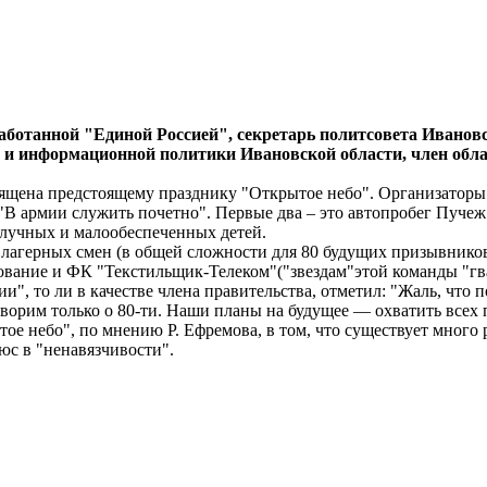
аботанной "Единой Россией", секретарь политсовета Ивано
и информационной политики Ивановской области, член облас
священа предстоящему празднику "Открытое небо". Организатор
"В армии служить почетно". Первые два – это автопробег Пуче
олучных и малообеспеченных детей.
 лагерных смен (в общей сложности для 80 будущих призывников
вание и ФК "Текстильщик-Телеком"("звездам"этой команды "гва
", то ли в качестве члена правительства, отметил: "Жаль, что 
оворим только о 80-ти. Наши планы на будущее — охватить всех
ое небо", по мнению Р. Ефремова, в том, что существует много
юс в "ненавязчивости".