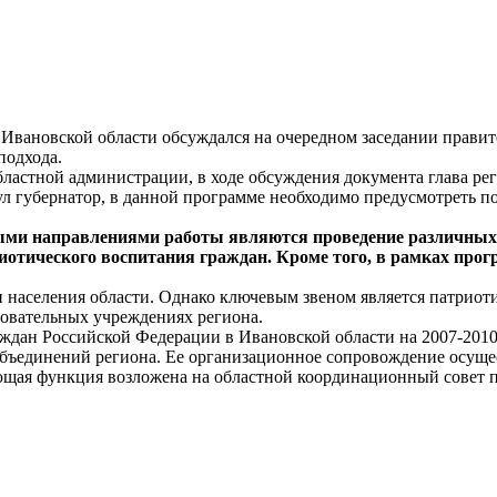
вановской области обсуждался на очередном заседании правите
подхода.
астной администрации, в ходе обсуждения документа глава рег
ул губернатор, в данной программе необходимо предусмотреть 
ыми направлениями работы являются проведение различных 
риотического воспитания граждан. Кроме того, в рамках пр
населения области. Однако ключевым звеном является патриоти
зовательных учреждениях региона.
ждан Российской Федерации в Ивановской области на 2007-2010
бъединений региона. Ее организационное сопровождение осуще
ая функция возложена на областной координационный совет п