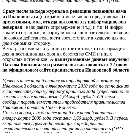
строительная компания увеличила инвестиции в 3,5 раза.
Сразу после выхода журнала в редакцию позвонила дама
из Ивановостата
(по крайней мере так она представилась)
с
претензиями, мол, откуда вы взяли эту информацию, она
неверная
, надо давать опровержение и т.д. и т.п. И цифры
какие-то странные, и формулировка «незначительно снизили»
не совсем действительности соответствует в худшую для нее,
для экономики сторону.
Весь трагикомизм ситуации состоит в том, что информация
для инвестиционных хроник берется из СМИ и иных
открытых источников. А
вышеуказанные данные озвучены
Павлом Коньковым и размещены как новость от 22 июня
на официальном сайте правительства Ивановской области.
Уровень инвестиций ивановских предприятий в экономику
Ивановской области в январе-марте 2010 года по отношению
к соответствующему периоду прошлого года существенно не
изменился и составил около 1,64 млрд. рублей. Об этом
сообщил первый заместитель председателя правительства
Ивановской области Павел Коньков.
По его словам, сумма инвестиций в основной капитал в
январе-марте 2009 года составил 1,66 млрд. рублей. В первом
квартале текущего года некоторые предприятия
незначительно снизили инвестиционную активность (ОАО