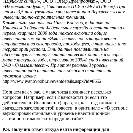
«Шуйские ситцы», ООО «Эггер Древпродукт», ООО
«Ивмолокопродукт», Ивановские ПГУ и ОАО «ТГК-6»). При
этом в 3,5 раза увеличила свои инвестиции Верхневолжская
инвестиционно-строительная компания.
Кроме того, как пояснил Павел Коньков, в данные по
Ивановской области Федеральная служба госстатистики в
первом квартале 2009 года также включила общие
инвестиции компании «Ямалгазинвест», которая ведет
строительство газопровода, проходящего, в том числе, и по
территории региона. Эти данные повлияли лишь на
абсолютную величину в статистических данных в январе-
марте текущего года, отразивших 30%-й спад инвестиций
ЗАО «Ямалгазинвест». При этом реальный уровень
инвестиционной активности в области остается на
прежнем уровне.
http://www.ivanovoobl.ru/eventdetails.aspx?id=8652
Не знаем как у вас, а у нас тогда возникает несколько
вопросов. Например, если Ивановостат (и если это
действительно Ивановостат) прав, то, как тогда должен
выглядеть заголовок этой новости, в оригинале – «В регионе
зафиксирован стабильный уровень инвестиционной
активности ивановских предприятий»?
P.S. Получив ответ откуда взята информация для