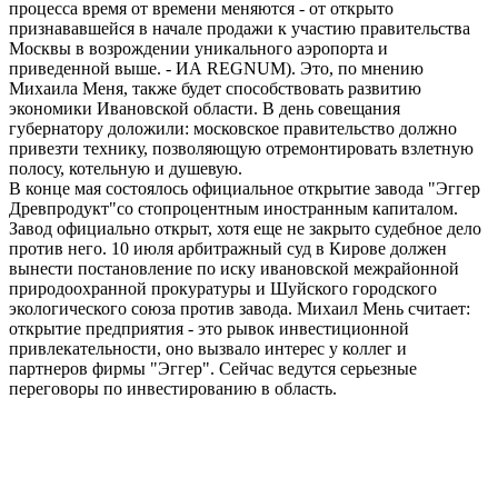
процесса время от времени меняются - от открыто
признававшейся в начале продажи к участию правительства
Москвы в возрождении уникального аэропорта и
приведенной выше. - ИА REGNUM). Это, по мнению
Михаила Меня, также будет способствовать развитию
экономики Ивановской области. В день совещания
губернатору доложили: московское правительство должно
привезти технику, позволяющую отремонтировать взлетную
полосу, котельную и душевую.
В конце мая состоялось официальное открытие завода "Эггер
Древпродукт"со стопроцентным иностранным капиталом.
Завод официально открыт, хотя еще не закрыто судебное дело
против него. 10 июля арбитражный суд в Кирове должен
вынести постановление по иску ивановской межрайонной
природоохранной прокуратуры и Шуйского городского
экологического союза против завода. Михаил Мень считает:
открытие предприятия - это рывок инвестиционной
привлекательности, оно вызвало интерес у коллег и
партнеров фирмы "Эггер". Сейчас ведутся серьезные
переговоры по инвестированию в область.