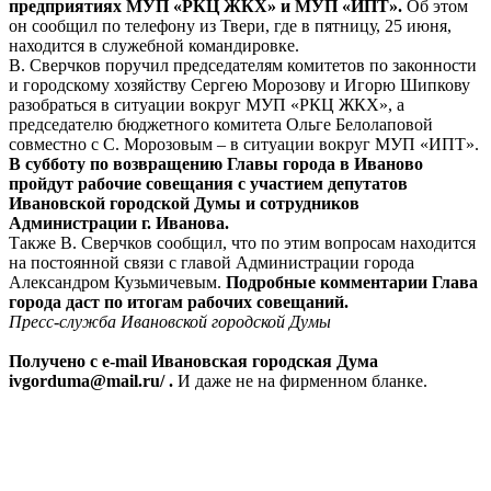
предприятиях МУП «РКЦ ЖКХ» и МУП «ИПТ».
Об этом
он сообщил по телефону из Твери, где в пятницу, 25 июня,
находится в служебной командировке.
В. Сверчков поручил председателям комитетов по законности
и городскому хозяйству Сергею Морозову и Игорю Шипкову
разобраться в ситуации вокруг МУП «РКЦ ЖКХ», а
председателю бюджетного комитета Ольге Белолаповой
совместно с С. Морозовым – в ситуации вокруг МУП «ИПТ».
В субботу по возвращению Главы города в Иваново
пройдут рабочие совещания с участием депутатов
Ивановской городской Думы и сотрудников
Администрации г. Иванова.
Также В. Сверчков сообщил, что по этим вопросам находится
на постоянной связи с главой Администрации города
Александром Кузьмичевым.
Подробные комментарии Глава
города даст по итогам рабочих совещаний.
Пресс-служба Ивановской городской Думы
Получено с e-mail Ивановская городская Дума
ivgorduma@mail.ru/ .
И даже не на фирменном бланке.