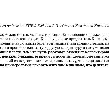
кого отделения КПРФ Клёнова В.В. «Отчет Комитета Кинешемск
, можно сказать «капитулировала». Его сторонники, даже не п
 глава городского округа Кинешма, он же председатель Кинешем
сполнительную власть будет возглавлять глава администрации, 
ласти и проголосовала за ту и другую кандидатуру и нас уже под
нию власти, так что пусть работают, отменяют корректиров
я, покажет ближайшее время
, и после мы сделаем серьёзные к
а первый взгляд соглашательски, лишь по тому, что среди даже 
на примере хотим показать жителям Кинешмы, что депутатам