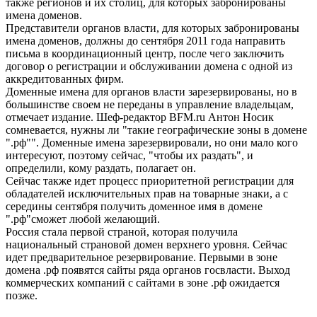
также регионов и их столиц, для которых забронированы
имена доменов.
Представители органов власти, для которых забронированы
имена доменов, должны до сентября 2011 года направить
письма в координационный центр, после чего заключить
договор о регистрации и обслуживании домена с одной из
аккредитованных фирм.
Доменные имена для органов власти зарезервированы, но в
большинстве своем не переданы в управление владельцам,
отмечает издание. Шеф-редактор BFM.ru Антон Носик
сомневается, нужны ли "такие географические зоны в домене
".рф"". Доменные имена зарезервировали, но они мало кого
интересуют, поэтому сейчас, "чтобы их раздать", и
определили, кому раздать, полагает он.
Сейчас также идет процесс приоритетной регистрации для
обладателей исключительных прав на товарные знаки, а с
середины сентября получить доменное имя в домене
".рф"сможет любой желающий.
Россия стала первой страной, которая получила
национальный страновой домен верхнего уровня. Сейчас
идет предварительное резервирование. Первыми в зоне
домена .рф появятся сайты ряда органов госвласти. Выход
коммерческих компаний с сайтами в зоне .рф ожидается
позже.