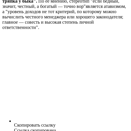
тряпка у быка".
По ее мнению, стереотип "если бедный,
значит, честный, а богатый — точно вор"является атавизмом,
а "уровень доходов не тот критерий, по которому можно
вычислить честного менеджера или хорошего законодателя;
главное — совесть и высокая степень личной
ответственности".
Скопировать ссылку
Ссылка скопирована