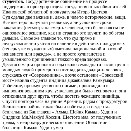
студентов.
Государственное обвинение на процессе
поддерживал прокурор отдела государственных обвинителей
Ивановской областной прокуратуры Игорь Цветков.
Суд сделал две важные и, даже, в чем-то исторические, вещи.
Все шестеро получили реальные, а не условные сроки
наказания (несмотря на смерть человека, это было совсем не
однозначное решение, как ни странно это звучит, но об этом
дальше). Самое же главное то, что суд прямо и
недвусмысленно указал на наличие в действиях подсудимых
(теперь уже осужденных) «мотива национальной и расовой
ненависти или вражды», а не просто хулиганства и
умышленного причинения тяжкого вреда здоровью.
Десятого марта прошлого года около семнадцати часов группа
молодых людей примерно из пятнадцати-двадцати человек,
спускаясь от «Современника», возле остановки «Соковский
мост» избила студента-индийца Джаябалана Рамкумара.
Избиение, преимущественно ногами, происходило в
импровизированном кругу: желающим было тесновато и они
отпихивали друг друга, чтобы достать лежащего индийца.
Спустя полтора часа на улице Арсения, рядом с прокуратурой
Ленинского района также были избиты два студента-
бенгальца из Бангладеш – Ахмад Шейкх Камаль Уддин и
Сиддики Мд.Махбуб Хоссин. Шестого мая, от полученных
травм, в нейрохирургическом отделении Областной
больницы Камаль Уддин умер.