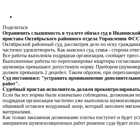
Поделиться
Ограничить слышимость в туалете обязал суд в Ивановской
пристава Октябрьского районного отдела Управления ФССП
Октябрьский районный суд, рассмотрев дело по иску гражданки
частично удовлетворить. Как выяснил суд, семья - сторона отв
Все работы выполняла подрядная организация, сообщает прес
Выполненные работы по перепланировке квартиры согласованы 
шумомера превышают допустимую норму. Прибором (шумомером
должен превышать 2 децибел. Таким образом, при перепланир
Суд постановил: "устранить проникновение дополнительно
работ".
Судебный пристав-исполнитель должен проконтролировать 
Если бы все нормы были изначально соблюдены, должникам не
подрядная организация частично уже выполнила шумоизоляцио
обшивкой оставлен воздушный зазор, который заполнен мягки
материалами.
Как только заказанная должниками плитка поступит и будет ус
завершения шумоизоляционных работ решение суда будет испо