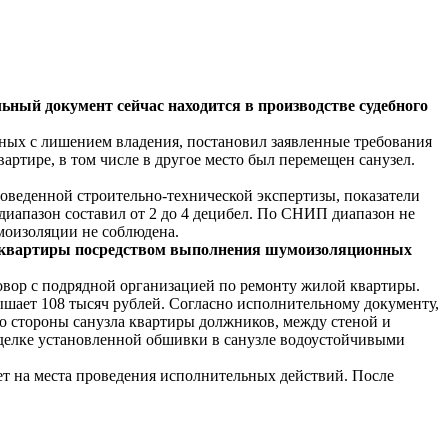
ный документ сейчас находится в производстве судебного
нных с лишением владения, постановил заявленные требования
вартире, в том числе в другое место был перемещен санузел.
оведенной строительно-технической экспертизы, показатели
апазон составил от 2 до 4 децибел. По СНИП диапазон не
моизоляции не соблюдена.
ей квартиры посредством выполнения шумоизоляционных
вор с подрядной организацией по ремонту жилой квартиры.
шает 108 тысяч рублей. Согласно исполнительному документу,
о стороны санузла квартиры должников, между стеной и
делке установленной обшивки в санузле водоустойчивыми
ет на места проведения исполнительных действий. После