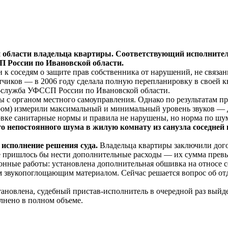
 области владельца квартиры. Соответствующий исполнитель
 России по Ивановской области.
 к соседям о защите прав собственника от нарушений, не связа
етчиков — в 2006 году сделала полную перепланировку в своей к
с-служба УФССП России по Ивановской области.
с органом местного самоуправления. Однако по результатам пр
) измерили максимальный и минимальный уровень звуков — ди
овке санитарные нормы и правила не нарушены, но норма по шу
го непостоянного шума в жилую комнату из санузла соседн
исполнение решения суда.
Владельца квартиры заключили дого
 пришлось бы нести дополнительные расходы — их сумма превы
нные работы: установлена дополнительная обшивка на относе с
м звукопоглощающим материалом. Сейчас решается вопрос об от
тановлена, судебный пристав-исполнитель в очередной раз выйд
лнено в полном объеме.