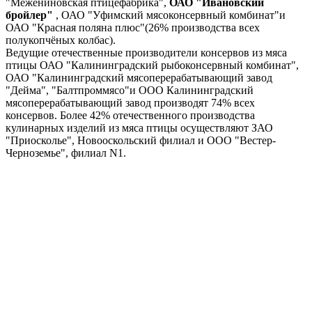
"Межениновская птицефабрика",
ОАО "Ивановский
бройлер"
, ОАО "Уфимский мясоконсервный комбинат"и
ОАО "Красная поляна плюс"(26% производства всех
полукопчёных колбас).
Ведущие отечественные производители консервов из мяса
птицы ОАО "Калининградский рыбоконсервный комбинат",
ОАО "Калининградский мясоперерабатывающий завод
"Дейма", "Балтпроммясо"и ООО Калининградский
мясоперерабатывающий завод производят 74% всех
консервов. Более 42% отечественного производства
кулинарных изделий из мяса птицы осуществляют ЗАО
"Приосколье", Новооскольский филиал и ООО "Вестер-
Черноземье", филиал N1.