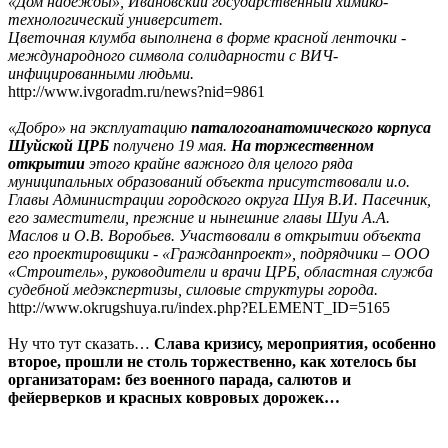
«Дом надежды», Ивановский государственный химико-
технологический университет.
Цветочная клумба выполнена в форме красной ленточки -
международного символа солидарности с ВИЧ-
инфицированными людьми.
http://www.ivgoradm.ru/news?nid=9861
«Добро» на эксплуатацию
паталогоанатомического корпуса
Шуйской ЦРБ
получено 19 мая.
На торжественном
открытии
этого крайне важного для целого ряда
муниципальных образований объекта присутствовали и.о.
Главы Администрации городского округа Шуя В.И. Пасечник,
его заместители, прежние и нынешние главы Шуи А.А.
Маслов и О.В. Воробьев. Участвовали в открытии объекта
его проектировщики - «Гражданпроект», подрядчики – ООО
«Строитель», руководители и врачи ЦРБ, областная служба
судебной медэкспертизы, силовые структуры города.
http://www.okrugshuya.ru/index.php?ELEMENT_ID=5165
Ну что тут сказать…
Слава кризису, мероприятия, особенно
второе, прошли не столь торжественно, как хотелось бы
организаторам: без военного парада, салютов и
фейерверков и красных ковровых дорожек…