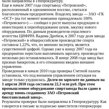
были направлены в Генпрокуратуру.
Еще в начале 2007 года спиртзавод «Петровский»,
расположенный в одноименном поселке, считался
благополучным предприятием. Владелец завода — ЗАО «ГК
«ОСТ» (на тот момент компании принадлежало 100%
«Петровского») — сообщал о росте выпуска продукции и
инвестициях в переоборудование цехов, закупку нового
оборудования. По данным руководителя отраслевого
агентства ЦИФРРА Вадима Дробиза, в 2007 году доля завода
«Петровский» в общероссийском производстве спирта
составила 1,22%, что, по мнению эксперта, является
существенной цифрой. Однако уже к концу 2007 года на
предприятии перестали выплачивать зарплату, производство
несколько раз останавливалось. В конце 2008 года завод был
признан банкротом, в его отношении введено внешнее
управление.
Проведенная в начале 2010 года проверка Счетной палаты
установила, что под внешним управлением ситуация на
заводе только ухудшилась.
Долги по зарплате по данным на
1 апреля 2010 года составили 22,3 млн руб. При этом
промышленное оборудование спиртзавода было сдано в
аренду вновь созданному ЗАО «Петровский
биоэтанольный завод».
Результаты проверки были направлены в Генпрокуратуру. Как
говорится в письме за подписью заместителя генпрокурора