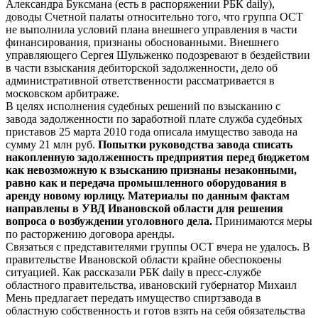
Александра Буксмана (есть в распоряжении РБК daily),
доводы Счетной палаты относительно того, что группа ОСТ
не выполнила условий плана внешнего управления в части
финансирования, признаны обоснованными. Внешнего
управляющего Сергея Шульженко подозревают в бездействии
в части взыскания дебиторской задолженности, дело об
административной ответственности рассматривается в
московском арбитраже.
В целях исполнения судебных решений по взысканию с
завода задолженности по заработной плате служба судебных
приставов 25 марта 2010 года описала имущество завода на
сумму 21 млн руб.
Попытки руководства завода списать
накопленную задолженность предприятия перед бюджетом
как невозможную к взысканию признаны незаконными,
равно как и передача промышленного оборудования в
аренду новому юрлицу. Материалы по данным фактам
направлены в УВД Ивановской области для решения
вопроса о возбуждении уголовного дела.
Принимаются меры
по расторжению договора аренды.
Связаться с представителями группы ОСТ вчера не удалось. В
правительстве Ивановской области крайне обеспокоены
ситуацией. Как рассказали РБК daily в пресс-службе
областного правительства, ивановский губернатор Михаил
Мень предлагает передать имущество спиртзавода в
областную собственность и готов взять на себя обязательства