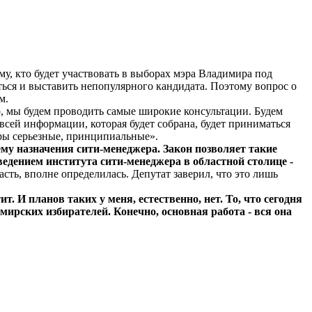
у, кто будет участвовать в выборах мэра Владимира под
ться и выставить непопулярного кандидата. Поэтому вопрос о
м.
о, мы будем проводить самые широкие консультации. Будем
сей информации, которая будет собрана, будет приниматься
оры серьезные, принципиальные».
ему назначения сити-менеджера. Закон позволяет такие
едением института сити-менеджера в областной столице -
сть, вполне определилась. Депутат заверил, что это лишь
. И планов таких у меня, естественно, нет. То, что сегодня
ирских избирателей. Конечно, основная работа - вся она