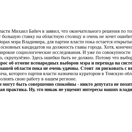
сти Михаил Бабич в заявил, что окончательного решения по том
т большую ставку на областную столицу и очень не хочет ошиби
борах мэра Владимира, для партии власти пока остается открыты
 основных кандидатов на должность главы города. Хотя, конечн
ирокие социологические исследования. И уже по совокупности в
но, скрупулёзно. Здесь ошибки быть не должно. Потому что выб
рос об отмене всенародных выборов мэра и перехода на сист
шей области пока не очень удачны. Стоит ли рисковать с вв
ча, которого партия власти назначила куратором в Томскую обла
олнять свою работу в нашем регионе.
 могут быть совершенно спокойны - никто депутата не похитит
ая практика. Ну, это никак не ущемит интересы наших владим