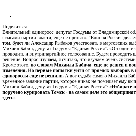
Поделиться
Влиятельный единоросс, депутат Госдумы от Владимирской обла
флагами партии власти, еще не принято. "Единая Россия"делае
том, будет ли Александр Рыбаков участвовать в мартовских вы
Михаил Бабич, депутат Госдумы "Единая Россия": «Он один из
проводить и внутрипартийное голосование. Будем проводить ш
решение. Вопрос изучаем, я считаю, что изучаем очень систем
Кроме этого,
по словам Михаила Бабича, еще не решен и воп
изменения. Но первые попытки уйти от прямых выборов в на
единороссы еще не решили.
А вот судьба самого Михаила Баби
временное задание партии, которое никак не помешает ему вып
Михаил Бабич, депутат Госдумы "Единая Россия":
«Избиратели
поручено курировать Томск - на самом деле это общепринят
здесь»
.