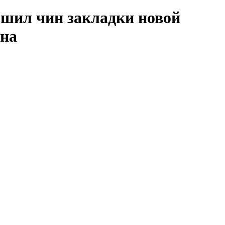
шил чин закладки новой
она