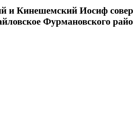
ий и Кинешемский Иосиф совер
айловское Фурмановского рай