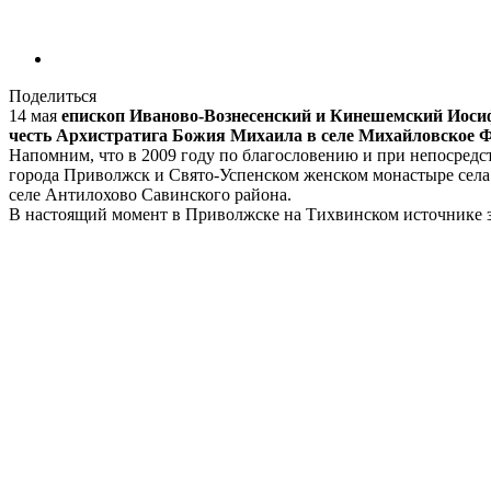
Поделиться
14 мая
епископ Иваново-Вознесенский и Кинешемский Иосиф
честь Архистратига Божия Михаила в селе Михайловское Ф
Напомним, что в 2009 году по благословению и при непосред
города Приволжск и Свято-Успенском женском монастыре села 
селе Антилохово Савинского района.
В настоящий момент в Приволжске на Тихвинском источнике з