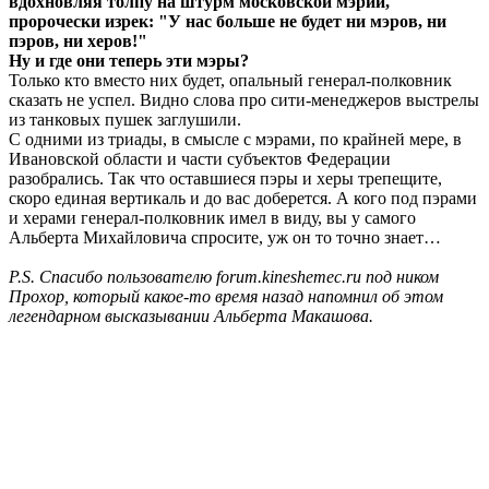
вдохновляя толпу на штурм московской мэрии,
пророчески изрек: "У нас больше не будет ни мэров, ни
пэров, ни херов!"
Ну и где они теперь эти мэры?
Только кто вместо них будет, опальный генерал-полковник
сказать не успел. Видно слова про сити-менеджеров выстрелы
из танковых пушек заглушили.
С одними из триады, в смысле с мэрами, по крайней мере, в
Ивановской области и части субъектов Федерации
разобрались. Так что оставшиеся пэры и херы трепещите,
скоро единая вертикаль и до вас доберется. А кого под пэрами
и херами генерал-полковник имел в виду, вы у самого
Альберта Михайловича спросите, уж он то точно знает…
P.S. Спасибо пользователю forum.kineshemec.ru под ником
Прохор, который какое-то время назад напомнил об этом
легендарном высказывании Альберта Макашова.