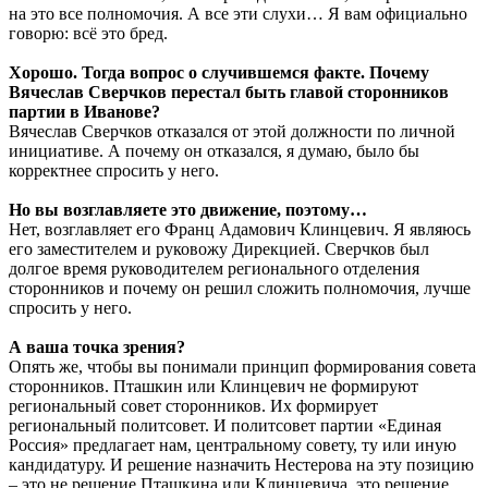
на это все полномочия. А все эти слухи… Я вам официально
говорю: всё это бред.
Хорошо. Тогда вопрос о случившемся факте. Почему
Вячеслав Сверчков перестал быть главой сторонников
партии в Иванове?
Вячеслав Сверчков отказался от этой должности по личной
инициативе. А почему он отказался, я думаю, было бы
корректнее спросить у него.
Но вы возглавляете это движение, поэтому…
Нет, возглавляет его Франц Адамович Клинцевич. Я являюсь
его заместителем и руковожу Дирекцией. Сверчков был
долгое время руководителем регионального отделения
сторонников и почему он решил сложить полномочия, лучше
спросить у него.
А ваша точка зрения?
Опять же, чтобы вы понимали принцип формирования совета
сторонников. Пташкин или Клинцевич не формируют
региональный совет сторонников. Их формирует
региональный политсовет. И политсовет партии «Единая
Россия» предлагает нам, центральному совету, ту или иную
кандидатуру. И решение назначить Нестерова на эту позицию
– это не решение Пташкина или Клинцевича, это решение