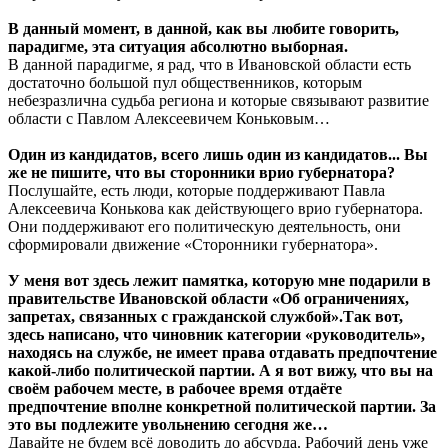
В данный момент, в данной, как вы любите говорить,
парадигме, эта ситуация абсолютно выборная.
В данной парадигме, я рад, что в Ивановской области есть
достаточно большой пул общественников, которым
небезразлична судьба региона и которые связывают развитие
области с Павлом Алексеевичем Коньковым…
Один из кандидатов, всего лишь один из кандидатов... Вы
же не пишите, что вы сторонники врио губернатора?
Послушайте, есть люди, которые поддерживают Павла
Алексеевича Конькова как действующего врио губернатора.
Они поддерживают его политическую деятельность, они
сформировали движение «Сторонники губернатора».
У меня вот здесь лежит памятка, которую мне подарили в
правительстве Ивановской области «Об ограничениях,
запретах, связанных с гражданской службой».Так вот,
здесь написано, что чиновник категории «руководитель»,
находясь на службе, не имеет права отдавать предпочтение
какой-либо политической партии. А я вот вижу, что вы на
своём рабочем месте, в рабочее время отдаёте
предпочтение вполне конкретной политической партии. За
это вы подлежите увольнению сегодня же…
Давайте не будем всё доводить до абсурда. Рабочий день уже