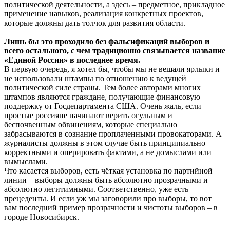
политической деятельности, а здесь – предметное, прикладное
применение навыков, реализация конкретных проектов,
которые должны дать толчок для развития области.
Лишь бы это проходило без фальсификаций выборов и
всего остального, с чем традиционно связывается название
«Единой России» в последнее время.
В первую очередь, я хотел бы, чтобы мы не вешали ярлыки и
не использовали штампы по отношению к ведущей
политической силе страны. Тем более авторами многих
штампов являются граждане, получающие финансовую
поддержку от Госдепартамента США. Очень жаль, если
простые россияне начинают верить огульным и
беспочвенным обвинениям, которые специально
забрасываются в сознание проплаченными провокаторами. А
журналисты должны в этом случае быть принципиально
корректными и оперировать фактами, а не домыслами или
вымыслами.
Что касается выборов, есть чёткая установка по партийной
линии – выборы должны быть абсолютно прозрачными и
абсолютно легитимными. Соответственно, уже есть
прецеденты. И если уж мы заговорили про выборы, то вот
вам последний пример прозрачности и чистоты выборов – в
городе Новосибирск.