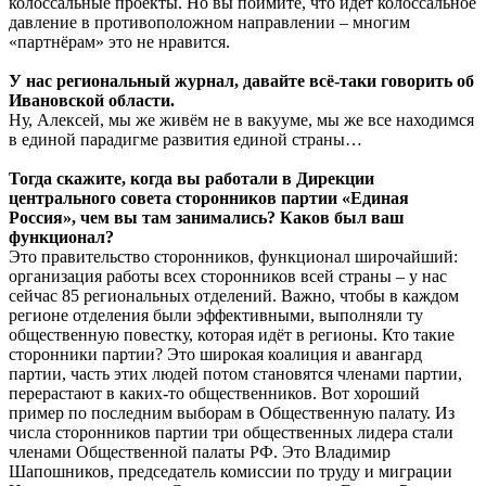
колоссальные проекты. Но вы поймите, что идёт колоссальное
давление в противоположном направлении – многим
«партнёрам» это не нравится.
У нас региональный журнал, давайте всё-таки говорить об
Ивановской области.
Ну, Алексей, мы же живём не в вакууме, мы же все находимся
в единой парадигме развития единой страны…
Тогда скажите, когда вы работали в Дирекции
центрального совета сторонников партии «Единая
Россия», чем вы там занимались? Каков был ваш
функционал?
Это правительство сторонников, функционал широчайший:
организация работы всех сторонников всей страны – у нас
сейчас 85 региональных отделений. Важно, чтобы в каждом
регионе отделения были эффективными, выполняли ту
общественную повестку, которая идёт в регионы. Кто такие
сторонники партии? Это широкая коалиция и авангард
партии, часть этих людей потом становятся членами партии,
перерастают в каких-то общественников. Вот хороший
пример по последним выборам в Общественную палату. Из
числа сторонников партии три общественных лидера стали
членами Общественной палаты РФ. Это Владимир
Шапошников, председатель комиссии по труду и миграции