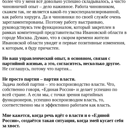
более что у меня всё довольно успешно складывалось, а чисто
чиновничий опыт – дело наживное. Работа чиновником,
скажем так, не является какой-то узкоспециализированной,
как работа хирурга. Да и чиновники по своей службе очень
зарегламентированы. Поэтому работу выстраиваю,
руководствуясь тем функционалом, который закреплен в
рамках компетенций представительства Ивановской области в
городе Москва. Думаю, что в скором времени жители
Ивановской области увидят и первые позитивные изменения,
к которым, я буду причастен.
Но ваш управленческий опыт, в основном, связан с
партийной жизнью, а это, согласитесь, несколько другое.
Не соглашусь, потому что партия...
Не просто партия – партия власти.
Задача любой партии – это воспроизводство власти. Что,
собственно говоря, «Единая Россия» и делает успешно по
всей стране. А если мы, с точки зрения партийных
функционеров, успешно воспроизводим власть, то,
соответственно мы и эффективно работаем как власть.
Мне кажется, когда речь идёт о власти и о «Единой
России», создаётся такая ситуация, когда змей кусает себя
за хвост.