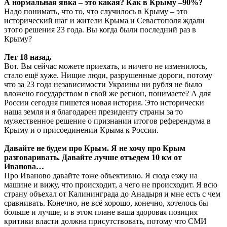
А нормальная явка – это какая? Как в Крыму –90%?
Надо понимать, что то, что случилось в Крыму – это
исторический шаг и жители Крыма и Севастополя ждали
этого решения 23 года. Вы когда были последний раз в
Крыму?
Лет 18 назад.
Вот. Вы сейчас можете приехать, и ничего не изменилось,
стало ещё хуже. Нищие люди, разрушенные дороги, потому
что за 23 года независимости Украины ни рубля не было
вложено государством в свой же регион, понимаете? А для
России сегодня пишется новая история. Это исторически
наша земля и я благодарен президенту страны за то
мужественное решение о признании итогов референдума в
Крыму и о присоединении Крыма к России.
Давайте не будем про Крым. Я не хочу про Крым
разговаривать. Давайте лучше отъедем 10 км от
Иванова…
Про Иваново давайте тоже объективно. Я сюда езжу на
машине и вижу, что происходит, а чего не происходит. Я всю
страну объехал от Калининграда до Анадыря и мне есть с чем
сравнивать. Конечно, не всё хорошо, конечно, хотелось бы
больше и лучше, и в этом плане ваша здоровая позиция
критики власти должна присутствовать, потому что СМИ