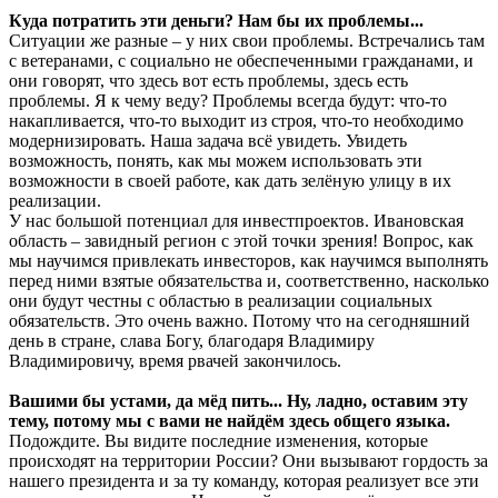
Куда потратить эти деньги? Нам бы их проблемы...
Ситуации же разные – у них свои проблемы. Встречались там
с ветеранами, с социально не обеспеченными гражданами, и
они говорят, что здесь вот есть проблемы, здесь есть
проблемы. Я к чему веду? Проблемы всегда будут: что-то
накапливается, что-то выходит из строя, что-то необходимо
модернизировать. Наша задача всё увидеть. Увидеть
возможность, понять, как мы можем использовать эти
возможности в своей работе, как дать зелёную улицу в их
реализации.
У нас большой потенциал для инвестпроектов. Ивановская
область – завидный регион с этой точки зрения! Вопрос, как
мы научимся привлекать инвесторов, как научимся выполнять
перед ними взятые обязательства и, соответственно, насколько
они будут честны с областью в реализации социальных
обязательств. Это очень важно. Потому что на сегодняшний
день в стране, слава Богу, благодаря Владимиру
Владимировичу, время рвачей закончилось.
Вашими бы устами, да мёд пить... Ну, ладно, оставим эту
тему, потому мы с вами не найдём здесь общего языка.
Подождите. Вы видите последние изменения, которые
происходят на территории России? Они вызывают гордость за
нашего президента и за ту команду, которая реализует все эти