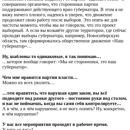
совершенно органично, что сторонники партии
поддерживают действующего врио губернатора. В этом я не
вижу ничего плохого, надеюсь и уверен, что движение
продолжит свою работу после выборов. Это опять же для
чистоты момента, чтобы мы не говорили, что это проект
выборный. А если вы возьмёте другие территории, где сейчас
проходят выборы губернатора, например, Новосибирскую
область, там сформировалось общественное движение «Наш
губернатор»…
Ну, шаблоны-то одинаковые, я так понимаю…
…которое вообще говорит: «Мы не сторонники, это наш
губернатор».
Чем мне нравится партия власти…
Можно их всех уволить…
…тем нравитесь, что нарушая один закон, вы всё
подводите под рамки другого – постоянно руки под столом,
и вас не поймаешь, когда вы сами себя контролируете…
А в чём, а в чём нарушение, я не могу понять? Ну, конкретно,
в чём нарушение?
У вас все мероприятия проходят в рабочее время.
У кого «у вас»?