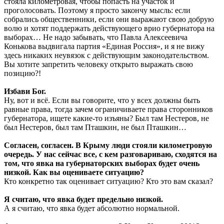
стояла километровая, чтобы попасть на участок и
проголосовать. Поэтому я просто закончу мысль: если
собрались общественники, если они выражают свою добрую
волю и хотят поддержать действующего врио губернатора на
выборах… Не надо забывать, что Павла Алексеевича
Конькова выдвигала партия «Единая Россия», и я не вижу
здесь никаких неувязок с действующим законодательством.
Вы хотите запретить человеку открыто выражать свою
позицию?!
Избави Бог.
Ну, вот и всё. Если вы говорите, что у всех должны быть
равные права, тогда зачем ограничиваете права сторонников
губернатора, ищете какие-то изъяны? Был там Нестеров, не
был Нестеров, был там Пташкин, не был Пташкин…
Согласен, согласен. В Крыму люди стояли километровую
очередь. У нас сейчас все, с кем разговариваю, сходятся на
том, что явка на губернаторских выборах будет очень
низкой. Как вы оцениваете ситуацию?
Кто конкретно так оценивает ситуацию? Кто это вам сказал?
Я считаю, что явка будет предельно низкой.
А я считаю, что явка будет абсолютно нормальной.