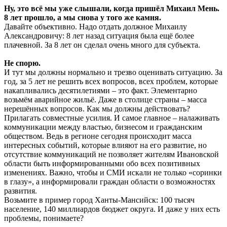
Ну, это всё мы уже слышали, когда пришёл Михаил Мень.
8 лет прошло, а мы снова у того же камня.
Давайте объективно. Надо отдать должное Михаилу
Александровичу: 8 лет назад ситуация была ещё более
плачевной. За 8 лет он сделал очень много для субъекта.
Не спорю.
И тут мы должны нормально и трезво оценивать ситуацию. За
год, за 5 лет не решить всех вопросов, всех проблем, которые
накапливались десятилетиями – это факт. Элементарно
возьмём аварийное жильё. Даже в столице страны – масса
нерешённых вопросов. Как мы должны действовать?
Прилагать совместные усилия. И самое главное – налаживать
коммуникации между властью, бизнесом и гражданским
обществом. Ведь в регионе сегодня происходит масса
интересных событий, которые влияют на его развитие, но
отсутствие коммуникаций не позволяет жителям Ивановской
области быть информированными обо всех позитивных
изменениях. Важно, чтобы и СМИ искали не только «соринки
в глазу», а информировали граждан области о возможностях
развития.
Возьмите в пример город Ханты-Мансийск: 100 тысяч
население, 140 миллиардов бюджет округа. И даже у них есть
проблемы, понимаете?