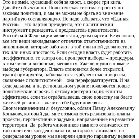
Это не змей, кусающий себя за хвост, а скорее три кита.
Давайте объективно. Политическая система строится по
законам политики, и мы не можем не брать во внимание
партийную составляющую. Не надо забывать, что «Единая
Россия» – это партия президента, это политический
инструмент президента, а председатель правительства
Российской Федерации является лидером партии. Безусловно,
все эти вещи накладывают отпечаток ответственности на
чиновников, которые работают в той или иной должности, в
тех или иных ипостасях. Если сегодня власть будет работать
неэффективно, то завтра она проиграет выборы – процедуры,
в том числе и выборные, меняются. Уже вернулись прямые
выборы губернатора. Власть становится более открытой,
трансформируется, наблюдаются турбулентные процессы,
связанные с политсистемой – она переформатируется. И на
федеральном, и на региональном уровне появляются новые
политические игроки. Поэтому критерий один: если ты
эффективен, если ты отрабатываешь свою повестку на благо
жителей региона – значит, тебе будут доверять.
Своим назначением я, безусловно, обязан Павлу Алексеевичу
Конькову, который дал мне возможность реализовать планы,
проекты, перспективные задумки, направленные на развитие
территории. Да, работа чиновников намного отличается от
той политической деятельности, которой я занимался: на
федеральном уровне мы внедряли единую парадигму ведения