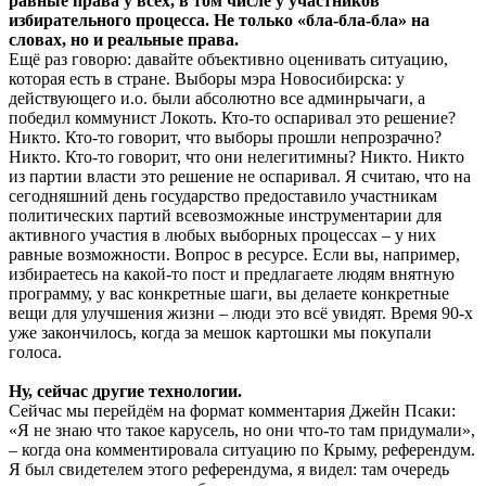
равные права у всех, в том числе у участников
избирательного процесса. Не только «бла-бла-бла» на
словах, но и реальные права.
Ещё раз говорю: давайте объективно оценивать ситуацию,
которая есть в стране. Выборы мэра Новосибирска: у
действующего и.о. были абсолютно все админрычаги, а
победил коммунист Локоть. Кто-то оспаривал это решение?
Никто. Кто-то говорит, что выборы прошли непрозрачно?
Никто. Кто-то говорит, что они нелегитимны? Никто. Никто
из партии власти это решение не оспаривал. Я считаю, что на
сегодняшний день государство предоставило участникам
политических партий всевозможные инструментарии для
активного участия в любых выборных процессах – у них
равные возможности. Вопрос в ресурсе. Если вы, например,
избираетесь на какой-то пост и предлагаете людям внятную
программу, у вас конкретные шаги, вы делаете конкретные
вещи для улучшения жизни – люди это всё увидят. Время 90-х
уже закончилось, когда за мешок картошки мы покупали
голоса.
Ну, сейчас другие технологии.
Сейчас мы перейдём на формат комментария Джейн Псаки:
«Я не знаю что такое карусель, но они что-то там придумали»,
– когда она комментировала ситуацию по Крыму, референдум.
Я был свидетелем этого референдума, я видел: там очередь