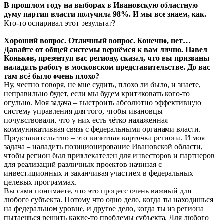
В прошлом году на выборах в Ивановскую областную
думу партия власти получила 98%. И мы все знаем, как.
Кто-то оспаривал этот результат?
Хороший вопрос. Отличный вопрос. Конечно, нет…
Давайте от общей системы вернёмся к вам лично. Павел
Коньков, презентуя вас региону, сказал, что вы призваны
наладить работу в московском представительстве. До вас
там всё было очень плохо?
Ну, честно говоря, не мне судить, плохо ли было, и знаете,
неправильно будет, если мы будем критиковать кого-то
огульно. Моя задача – выстроить абсолютно эффективную
систему управления для того, чтобы ивановцы
почувствовали, что у них есть чётко налаженная
коммуникативная связь с федеральными органами власти.
Представительство – это визитная карточка региона. И моя
задача – наладить позиционирование Ивановской области,
чтобы регион был привлекателен для инвесторов и партнеров
для реализаций различных проектов начиная с
инвестиционных и заканчивая участием в федеральных
целевых программах.
Вы сами понимаете, что это процесс очень важный для
любого субъекта. Потому что одно дело, когда ты находишься
на федеральном уровне, и другое дело, когда ты из региона
пытаешься решить какие-то проблемы субъекта. Для любого