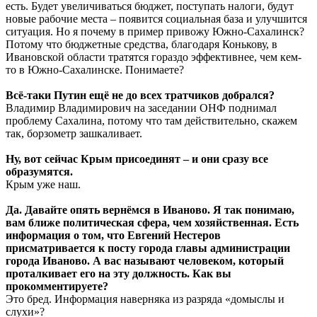
есть. Будет увеличиваться бюджет, поступать налоги, будут
новые рабочие места – появится социальная база и улучшится
ситуация. Но я почему в пример привожу Южно-Сахалинск?
Потому что бюджетные средства, благодаря Конькову, в
Ивановской области тратятся гораздо эффективнее, чем кем-
то в Южно-Сахалинске. Понимаете?
Всё-таки Путин ещё не до всех тратчиков добрался?
Владимир Владимирович на заседании ОНФ поднимал
проблему Сахалина, потому что там действительно, скажем
так, борзометр зашкаливает.
Ну, вот сейчас Крым присоединят – и они сразу все
образумятся.
Крым уже наш.
Да. Давайте опять вернёмся в Иваново. Я так понимаю,
вам ближе политическая сфера, чем хозяйственная. Есть
информация о том, что Евгений Нестеров
присматривается к посту города главы администрации
города Иваново. А вас называют человеком, который
проталкивает его на эту должность. Как вы
прокомментируете?
Это бред. Информация наверняка из разряда «домыслы и
слухи»?