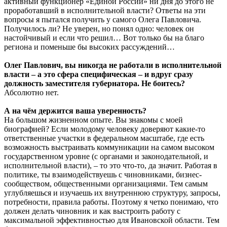
активный функционер «Единой России» ни дня до этого не
проработавший в исполнительной власти? Ответы на эти
вопросы я пытался получить у самого Олега Павловича.
Получилось ли? Не уверен, но понял одно: человек он
настойчивый и если что решил… Вот только бы на благо
региона и поменьше бы высоких рассуждений…
Олег Павлович, вы никогда не работали в исполнительной
власти – а это сфера специфическая – и вдруг сразу
должность заместителя губернатора. Не боитесь?
Абсолютно нет.
А на чём держится ваша уверенность?
На большом жизненном опыте. Вы знакомы с моей
биографией? Если молодому человеку доверяют какие-то
ответственные участки в федеральном масштабе, где есть
возможность выстраивать коммуникации на самом высоком
государственном уровне (с органами и законодательной, и
исполнительной власти), – то это что-то, да значит. Работая в
политике, ты взаимодействуешь с чиновниками, бизнес-
сообществом, общественными организациями. Тем самым
углубляешься и изучаешь их внутреннюю структуру, запросы,
потребности, правила работы. Поэтому я четко понимаю, что
должен делать чиновник и как выстроить работу с
максимальной эффективностью для Ивановской области. Тем