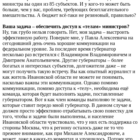
министра вы один из 85 субъектов. И у кого-то может быть
больше, чем у вас, проблем, требующих безотлагательного
вмешательства. А бюджет всё-таки не резиновый, правильно?
Ваша задача – обеспечить доступ к «телам» министров?
Ну, так грубо нельзя говорить. Нет, моя задача – выстроить
эффективную работу. Поверьте мне, у Павла Алексеевича на
сегодняшний день очень хорошие коммуникации на
федеральном уровне. За последнее время губернатор
несколько раз встретился с Владимиром Владимировичем и
Дмитрием Анатольевичем. Другие губернаторы – более
богатых и интересных субъектов, долгожители даже – не
могут получить такую встречу. Вы как опытный журналист и
как житель Ивановской области не можете не понимать,
насколько важны эти коммуникации. Однако помимо
коммуникации, помимо доступа к «телу», необходима ещё
команда, которая будет выполнять задачи, поставленные
губернатором. Вот я как член команды выполняю те задачи,
которые ставит передо мной губернатор. В данном случае я
должен просто эффективно отрабатывать свою повестку для
того, чтобы и задачи были выполнены, и население
Ивановской области чувствовало, что у них есть поддержка со
стороны Москвы, что к региону осталось даже не то что
прежнее внимание, как при Михаиле Александровиче, а
может, даже в каких-то моментах и улучшилось. Потому что