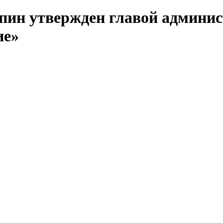
упин утвержден главой админис
ие»