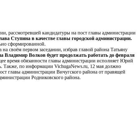
ссии, рассмотревшей кандидатуры на пост главы администрации
ава Ступина в качестве главы городской администрации.
льно сформированной.
 на своём первом заседании, избрав главой района Татьяну
а Владимир Волков будет продолжать работать до февраля
ее время обязанности главы администрации исполняет Юрий
ть. Также, по информации VichugaNews.ru, 12 мая должно
 пост главы администрации Вичугского района от правящей
администрации Родниковского района.