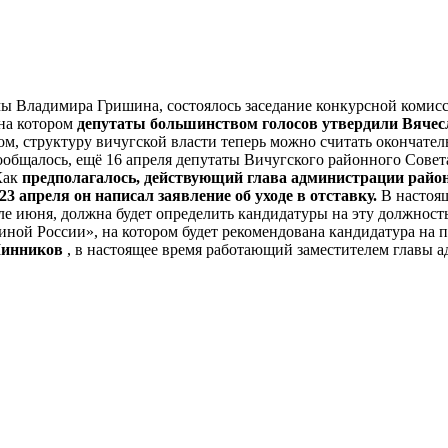
умы Владимира Гришина, состоялось заседание конкурсной коми
 на котором
депутаты большинством голосов утвердили Вячесл
ом, структуру вичугской власти теперь можно считать окончате
ообщалось, ещё 16 апреля депутаты Вичугского районного Совета
Как
предполагалось, действующий глава администрации район
 23 апреля он написал заявление об уходе в отставку.
В настоящ
чале июня, должна будет определить кандидатуры на эту должнос
диной России», на котором будет рекомендована кандидатура на
Минников
, в настоящее время работающий заместителем главы 