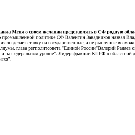
аила Меня о своем желании представлять в СФ родную облас
о промышленной политике СФ Валентин Завадников назвал Влади
я он делает ставку на государственные, а не рыночные возможно
лдумы, глава регполитсовета "Единой России"Валерий Радаев о
н и на федеральном уровне". Лидер фракции КПРФ в областной д
ится".