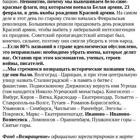
башню.
Непонятно, почему мы вывешиваем бело-сине-
красные флаги, под которыми воевала Белая армия, 23
февраля, в день якобы рождения Красной армии.
На самом
деле в этот день по старому стилю началась Февральская
революция. Большевики решили праздновать день рождения
Красной армии, чтобы выбить у либеральной интеллигенции
их праздник. Советский пропагандистский аппарат был,
конечно, сильнее, поэтому они смогли убедить в этом народ.
…Если 80% названий в стране идеологически обусловлено,
это неправильно: необходимо убрать имена, которые делят
нас. Оставив при этом космонавтов, ученых, героев
войны, писателей.
…Мы стремимся возвращать исторические названия там,
где они были.
Волгоград - Царицын, и при этом центральную
улицу назвать Сталинградской – в память о битве с
фашистами. Подмосковному Дзержинску вернуть имя Угреша
(там находится Николо-Угрешский монастырь). Кингисепп –
Ямбург, Киров – Вятка, Краснодар – Екатеринодар, Тольятти –
Ставрополь-на-Волге, Тутаев – Романов-Борисоглебск,
Ульяновск – Симбирск, Чаплыгин – Раненбург, Энгельс –
Покровск, Маркс – Екатериненштадт,
Иваново – Иваново-
Вознесенск
, Ломоносов – Ораниенбаум, Пушкинские горы –
Святые горы.
Фонд «Возвращение»
официально зарегистрирован в марте