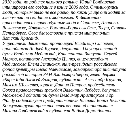
2010 года, но родился намного раньше. Юрий Бондаренко
инициировал его создание в конце 2006 года. Откликнулись
люди, которым было не все равно, по какой улице они ходят за
хлебом или на свидание с любимыми. К движению
присоединились неравнодушные люди в Саранске, Иваново-
Вознесенске, Иркутске, Романов-Борисоглебске, Твери, Санкт-
Петербурге. Свое благословение прислал митрополит
Вятский Хрисанф.
Учредители движения: протоиерей Владимир Силовьев,
протодиакон Андрей Кураев, депутаты Государственной
думы Владимир Мединский, Константин Затулин, Сергей
Марков, политолог Александр Цыпко, вице-президент
Медиасоюза Елена Зелинская, вице-президент российского
фонда культуры Елена Чавчавадзе, замдиректора института
российской истории РАН Владимир Лавров, глава фирмы
«SuperJob» Алексей Захаров, публицисты Александр Крутов,
Максим Шевченко, юрист Даниил Петров, председатель
Союза православных граждан Валентин Лебедев, депутат
Московской областной думы Владимир Аристархов и др.
Фонду содействует предприниматель Василий Бойко-Великий.
Консультируют проекты переименований топонимист
Михаил Горбаневский и публицист Вадим Дормидонтов.