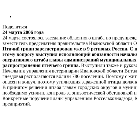
Поделиться
24 марта 2006 года
24 марта состоялось заседание областного штаба по предупре
заместитель председателя правительства Ивановской области О
Птичий грипп зарегистрирован уже в 9 регионах России. С 
этому вопросу выступил исполняющий обязанности началь
оперативного штаба главы администраций муниципальных 
распространения птичьего гриппа.
Выступили также и руков
Начальник управления ветеринарии Ивановской области Витали
гнездовья располагаются вблизи 786 поселений. Поэтому с жи
опасен и живуч, поэтому утилизация зараженной птицы должна
В принятом решении штаба главам городских округов и муни
необходимо усилить контроль за эпизоотической обстановкой 
Конкретные поручения даны управлениям Россельхознадзора, М
предприятий.