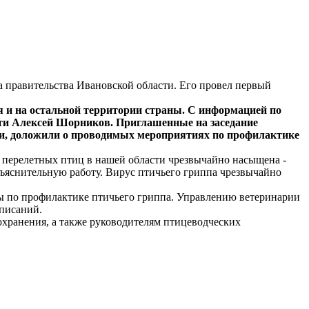
а правительства Ивановской области. Его провел первый
я и на остальной территории страны. С информацией по
ти Алексей Шорников. Приглашенные на заседание
и, доложили о проводимых мероприятиях по профилактике
я перелетных птиц в нашей области чрезвычайно насыщена -
ъяснительную работу. Вирус птичьего гриппа чрезвычайно
ы по профилактике птичьего гриппа. Управлению ветеринарии
дписаний.
охранения, а также руководителям птицеводческих