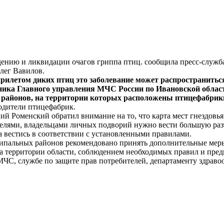
ждению и ликвидации очагов гриппа птиц. сообщила пресс-служб
лег Вавилов.
прилетом диких птиц это заболевание может распространитьс
ника Главного управления МЧС России по Ивановской облас
районов, на территории которых расположены птицефабрик
одители птицефабрик.
й Роменский обратил внимание на то, что карта мест гнездовь
телями, владельцами личных подворий нужно вести большую раз
 вестись в соответствии с установленными правилами.
ципальных районов рекомендовано принять дополнительные мер
на территории области, соблюдением необходимых правил и пре
ЧС, службе по защите прав потребителей, департаменту здраво