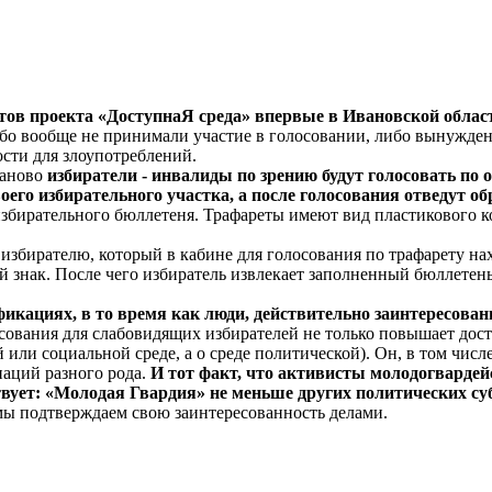
тов проекта «ДоступнаЯ среда» впервые в Ивановской облас
бо вообще не принимали участие в голосовании, либо вынужде
ости для злоупотреблений.
Иваново
избиратели - инвалиды по зрению будут голосовать по
его избирательного участка, а после голосования отведут об
избирательного бюллетеня. Трафареты имеют вид пластикового 
я избирателю, который в кабине для голосования по трафарету 
 знак. После чего избиратель извлекает заполненный бюллетень 
икациях, в то время как люди, действительно заинтересован
ования для слабовидящих избирателей не только повышает дос
й или социальной среде, а о среде политической). Он, в том чи
наций разного рода.
И тот факт, что активисты молодогварде
твует: «Молодая Гвардия» не меньше других политических с
 мы подтверждаем свою заинтересованность делами.