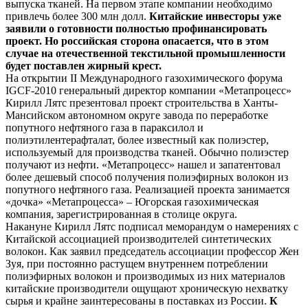
выпуска тканей. На первом этапе компании необходимо
привлечь более 300 млн долл.
Китайские инвесторы уже
заявили о готовности полностью профинансировать
проект. Но российская сторона опасается, что в этом
случае на отечественной текстильной промышленности
будет поставлен жирный крест.
На открытии II Международного газохимического форума
IGCF-2010 генеральный директор компании «Метапроцесс»
Кирилл Лятс презентовал проект строительства в Ханты-
Мансийском автономном округе завода по переработке
попутного нефтяного газа в параксилол и
полиэтилентерафталат, более известный как полиэстер,
используемый для производства тканей. Обычно полиэстер
получают из нефти. «Метапроцесс» нашел и запатентовал
более дешевый способ получения полиэфирных волокон из
попутного нефтяного газа. Реализацией проекта занимается
«дочка» «Метапроцесса» – Югорская газохимическая
компания, зарегистрированная в столице округа.
Накануне Кирилл Лятс подписал меморандум о намерениях с
Китайской ассоциацией производителей синтетических
волокон. Как заявил председатель ассоциации профессор Жен
Зуя, при постоянно растущем внутреннем потреблении
полиэфирных волокон и производимых из них материалов
китайские производители ощущают хроническую нехватку
сырья и крайне заинтересованы в поставках из России.
К