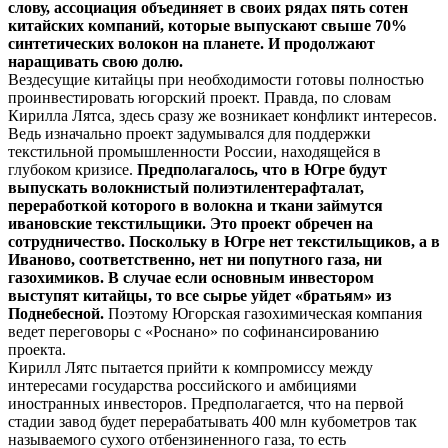
слову, ассоциация объединяет в своих рядах пять сотен
китайских компаний, которые выпускают свыше 70%
синтетических волокон на планете. И продолжают
наращивать свою долю.
Вездесущие китайцы при необходимости готовы полностью
проинвестировать югорский проект. Правда, по словам
Кирилла Лятса, здесь сразу же возникает конфликт интересов.
Ведь изначально проект задумывался для поддержки
текстильной промышленности России, находящейся в
глубоком кризисе.
Предполагалось, что в Югре будут
выпускать волокнистый полиэтилентерафталат,
переработкой которого в волокна и ткани займутся
ивановские текстильщики. Это проект обречен на
сотрудничество. Поскольку в Югре нет текстильщиков, а в
Иваново, соответственно, нет ни попутного газа, ни
газохимиков. В случае если основным инвестором
выступят китайцы, то все сырье уйдет «братьям» из
Поднебесной.
Поэтому Югорская газохимическая компания
ведет переговоры с «Роснано» по софинансированию
проекта.
Кирилл Лятс пытается прийти к компромиссу между
интересами государства российского и амбициями
иностранных инвесторов. Предполагается, что на первой
стадии завод будет перерабатывать 400 млн кубометров так
называемого сухого отбензиненного газа, то есть